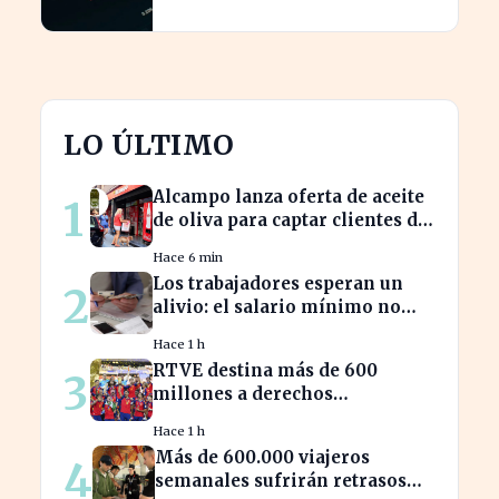
cotización
LO ÚLTIMO
Alcampo lanza oferta de aceite
1
de oliva para captar clientes de
Carrefour este agosto
Hace 6 min
Los trabajadores esperan un
2
alivio: el salario mínimo no
subirá más en 2023
Hace 1 h
RTVE destina más de 600
3
millones a derechos
deportivos, impactando la
Hace 1 h
programación futura
Más de 600.000 viajeros
4
semanales sufrirán retrasos