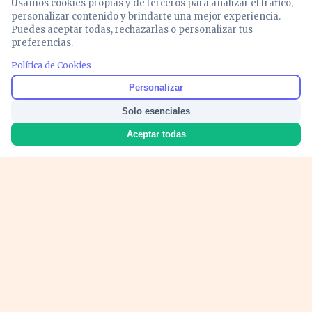
Usamos cookies propias y de terceros para analizar el tráfico,
personalizar contenido y brindarte una mejor experiencia.
Puedes aceptar todas, rechazarlas o personalizar tus
preferencias.
Política de Cookies
Noticias y análisis de economía, mercados,
Personalizar
inversión y política. Información actualizada
Solo esenciales
para entender lo que mueve tu dinero y tu
país.
Aceptar todas
Nosotros
Cookies
Privacidad
Términos
Política de Contenido
© 2026 VOZECONOMICA. Todos los derechos reservados.