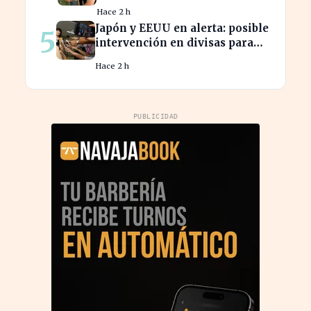
por controles entre España e
Hace 2 h
Italia
Japón y EEUU en alerta: posible
5
intervención en divisas para
frenar la volatilidad
Hace 2 h
PUBLICIDAD