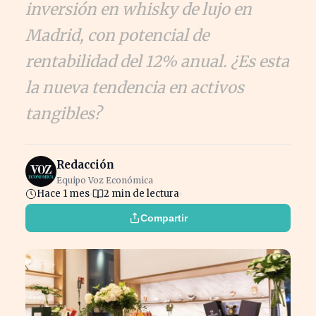
inversión en whisky de lujo en
Madrid, con potencial de
rentabilidad del 12% anual. ¿Es esta
la nueva tendencia en activos
tangibles?
Redacción
Equipo Voz Económica
Hace 1 mes
2 min de lectura
Compartir