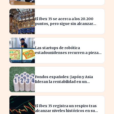
competencia
El Ibex 35 se acerca a los 20.200
puntos, pero sigue sin alcanzar
máximos históricos
Las startups de robótica
estadounidenses recurren a piezas
chinas para reducir costes
Fondos españoles: Japón y Asia
lideran la rentabilidad en un
semestre de IA en 2026
El Ibex 35 registra un respiro tras
alcanzar niveles históricos en su