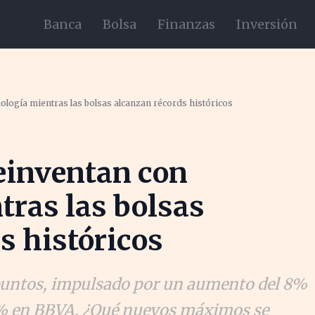
Banca
Bolsa
Finanzas
Inversión
ología mientras las bolsas alcanzan récords históricos
einventan con
tras las bolsas
s históricos
 puntos, impulsado por un aumento del 8%
4% en BBVA. ¿Qué nuevos máximos se