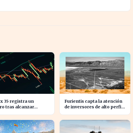
ex 35 registra un
Furientis capta la atención
ro tras alcanzar
de inversores de alto perfil
es históricos en su
en el sector de defensa
ación