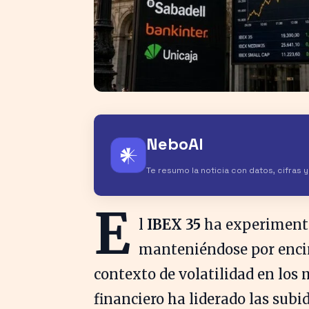
NeboAI
𒀭
Te resumo la noticia con datos, cifras 
E
l
IBEX 35
ha experimenta
manteniéndose por enci
contexto de volatilidad en los 
financiero ha liderado las subi