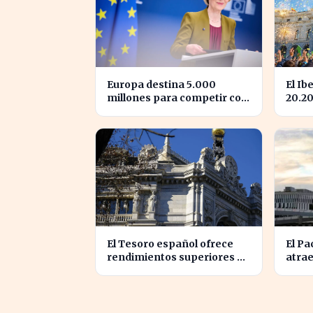
Europa destina 5.000
El Ib
millones para competir con
20.2
las grandes tecnológicas de
la co
EE.UU.
El Tesoro español ofrece
El Pa
rendimientos superiores al
atrae
3% en sus bonos a largo
que e
plazo
extr