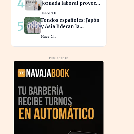
4
jornada laboral provoca
una caída del 2% en la
Hace 2 h
productividad española
Fondos españoles: Japón
5
y Asia lideran la
rentabilidad en un
Hace 2 h
semestre de IA en 2026
PUBLICIDAD