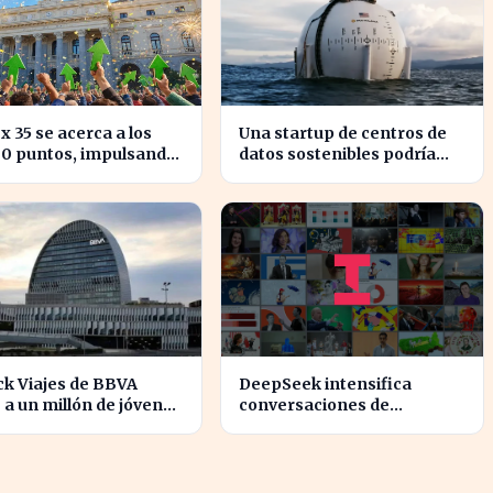
ex 35 se acerca a los
Una startup de centros de
00 puntos, impulsando
datos sostenibles podría
nfianza del inversor
alcanzar una valoración de
2.000 millones
ck Viajes de BBVA
DeepSeek intensifica
 a un millón de jóvenes
conversaciones de
vitan comisiones en el
financiación y prevé
anjero
aumento de precios en sus
modelos