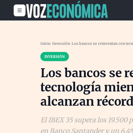
Inicio
›
Inversión
›
Los bancos se reinventan con tecn
INVERSIÓN
Los bancos se r
tecnología mien
alcanzan récord
El IBEX 35 supera los 19.500
en Banco Santander y un 6,