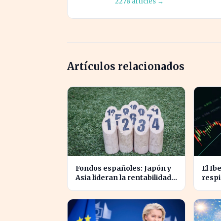
2278 articles →
Artículos relacionados
Fondos españoles: Japón y
El Ib
Asia lideran la rentabilidad
respi
en un semestre de IA en
nivel
2026
cotiz