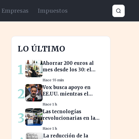
Empresas
Impuestos
LO ÚLTIMO
Ahorrar 200 euros al
1
mes desde los 30: el
camino a medio millón
Hace 55 min
en tu jubilación
Vox busca apoyo en
2
EE.UU. mientras el
debate sobre
Hace 1 h
inmigración marroquí
Las tecnologías
3
se intensifica
revolucionarias en la
FIDMA prometen
Hace 1 h
cambiar el futuro
La reducción de la
empresarial en Asturias