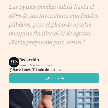
Las pymes pueden cubrir hasta el
80% de sus inversiones con fondos
públicos, pero el plazo de ayudas
europeas finaliza el 31 de agosto.
¿Estás preparado para actuar?
Redacción
Equipo Voz Económica
Hace 1 mes
1 min de lectura
Compartir