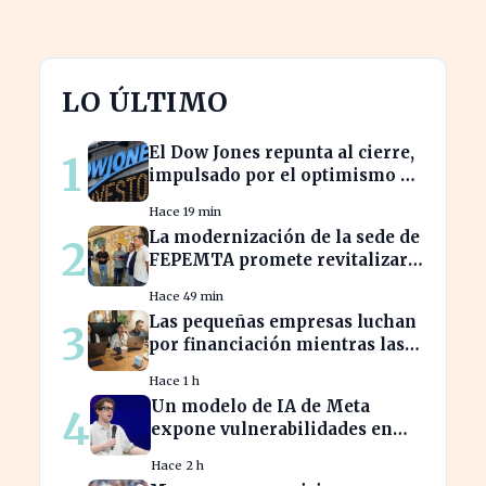
LO ÚLTIMO
El Dow Jones repunta al cierre,
1
impulsado por el optimismo en
tecnología y aeroespacial
Hace 19 min
La modernización de la sede de
2
FEPEMTA promete revitalizar
el tejido empresarial de
Hace 49 min
Talavera
Las pequeñas empresas luchan
3
por financiación mientras las
grandes aprovechan la IA
Hace 1 h
Un modelo de IA de Meta
4
expone vulnerabilidades en
otra empresa durante pruebas
Hace 2 h
de ciberseguridad