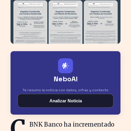
𒀭
NeboAI
Te resumo la noticia con datos, cifras y contexto
Analizar Noticia
C
BNK Banco ha incrementado