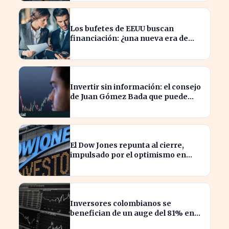
Los bufetes de EEUU buscan
financiación: ¿una nueva era de
inversión en el sector legal?
Invertir sin información: el consejo
de Juan Gómez Bada que puede
costar caro
El Dow Jones repunta al cierre,
impulsado por el optimismo en
tecnología y aeroespacial
Inversores colombianos se
benefician de un auge del 81% en
acciones en 2026