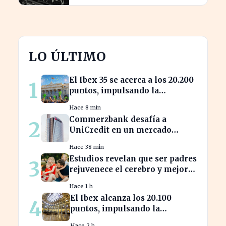
LO ÚLTIMO
El Ibex 35 se acerca a los 20.200
1
puntos, impulsando la
confianza del inversor
Hace 8 min
Commerzbank desafía a
2
UniCredit en un mercado
turbulento tras la ofensiva de
Hace 38 min
inversión
Estudios revelan que ser padres
3
rejuvenece el cerebro y mejora
la salud mental
Hace 1 h
El Ibex alcanza los 20.100
4
puntos, impulsando la
confianza en el mercado
Hace 2 h