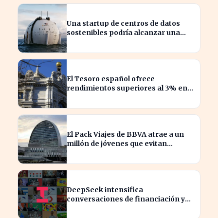
Una startup de centros de datos
sostenibles podría alcanzar una
valoración de 2.000 millones
El Tesoro español ofrece
rendimientos superiores al 3% en
sus bonos a largo plazo
El Pack Viajes de BBVA atrae a un
millón de jóvenes que evitan
comisiones en el extranjero
DeepSeek intensifica
conversaciones de financiación y
prevé aumento de precios en sus
modelos