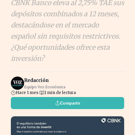
CBNK Banco eleva al 2,75% TAE sus
depósitos combinados a 12 meses,
destacándose en el mercado
español sin requisitos restrictivos.
¿Qué oportunidades ofrece esta
inversión?
Redacción
Equipo Voz Económica
Hace 1 mes
1 min de lectura
Compartir