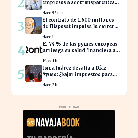
2
empresas a ser transparentes
sobre salarios entre
Hace 52 min
trabajadores en puestos
El contrato de 1.600 millones
3
similares
de Hispasat impulsa la carrera
espacial en Europa
Hace 1 h
El 74 % de las pymes europeas
4
arriesga su salud financiera al
trabajar fuera de horas
Hace 1 h
Isma Juárez desafía a Díaz
5
Ayuso: ¿bajar impuestos para
acceder a la F1?
Hace 2 h
PUBLICIDAD