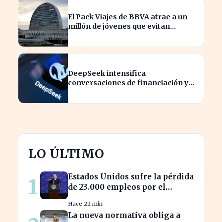
El Pack Viajes de BBVA atrae a un
millón de jóvenes que evitan
comisiones en el extranjero
DeepSeek intensifica
conversaciones de financiación y
prevé aumento de precios en sus
modelos
LO ÚLTIMO
Estados Unidos sufre la pérdida
1
de 23.000 empleos por el
impacto de la guerra
Hace 22 min
La nueva normativa obliga a