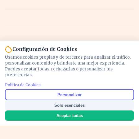
Configuración de Cookies
Usamos cookies propias y de terceros para analizar el tráfico,
personalizar contenido y brindarte una mejor experiencia.
Puedes aceptar todas, rechazarlas o personalizar tus
preferencias.
Política de Cookies
Noticias y análisis de economía, mercados,
Personalizar
inversión y política. Información actualizada
Solo esenciales
para entender lo que mueve tu dinero y tu
país.
Aceptar todas
Nosotros
Cookies