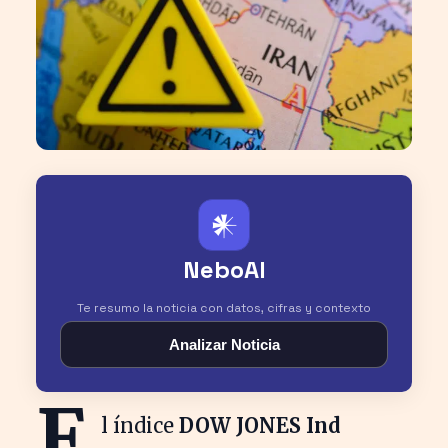
𒀭
NeboAI
Te resumo la noticia con datos, cifras y contexto
Analizar Noticia
E
l índice
DOW JONES Ind