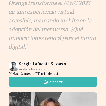
Orange transforma el MWC 2023
en una experiencia virtual
accesible, marcando un hito en la
adopción del metaverso. ¿Qué
implicaciones tendrá para el futuro
digital?
Sergio Lafuente Navarro
Analista Inversión
Hace 2 meses
1 min de lectura
Compartir