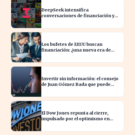
DeepSeek intensifica
conversaciones de financiación y
prevé aumento de precios en sus
modelos
Los bufetes de EEUU buscan
financiación: ¿una nueva era de
inversión en el sector legal?
Invertir sin información: el consejo
de Juan Gómez Bada que puede
costar caro
El Dow Jones repunta al cierre,
impulsado por el optimismo en
tecnología y aeroespacial