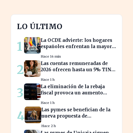
LO ÚLTIMO
La OCDE advierte: los hogares
1
españoles enfrentan la mayor
caída de ingresos en tres años
Hace 16 min
Las cuentas remuneradas de
2
2026 ofrecen hasta un 5% TIN:
¿estás aprovechando tu dinero?
Hace 1 h
La eliminación de la rebaja
3
fiscal provoca un aumento
récord en los precios de
Hace 1 h
carburante este verano
Las pymes se benefician de la
4
nueva propuesta de
transparencia salarial de Díaz
Hace 2 h
Las pymes de Unicaja siguen