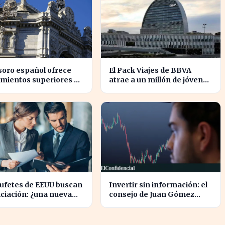
soro español ofrece
El Pack Viajes de BBVA
mientos superiores al
atrae a un millón de jóvenes
 sus bonos a largo
que evitan comisiones en el
o
extranjero
bufetes de EEUU buscan
Invertir sin información: el
ciación: ¿una nueva
consejo de Juan Gómez
e inversión en el sector
Bada que puede costar caro
?