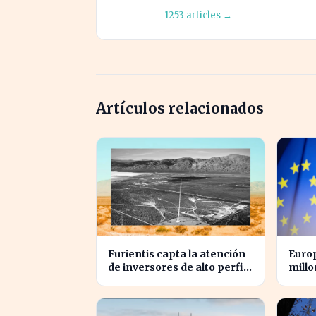
1253 articles →
Artículos relacionados
Furientis capta la atención
Europ
de inversores de alto perfil
millo
en el sector de defensa
las g
EE.UU