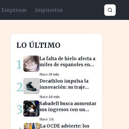
Empresas
Impuestos
LO ÚLTIMO
La falta de hielo afecta a
1
miles de españoles en
plena ola de calor
Hace 18 min
Decathlon impulsa la
2
innovación: su traje
espacial europeo
Hace 48 min
promete revolucionar la
Sabadell busca aumentar
3
industria
sus ingresos con un
cambio estratégico bajo
Hace 2 h
Armengol
La OCDE advierte: los