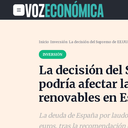
Inicio
›
Inversión
›
La decisión del Supremo de EE.UU.
INVERSIÓN
La decisión del
podría afectar l
renovables en 
La deuda de España por laudos
euros, tras la recomendación