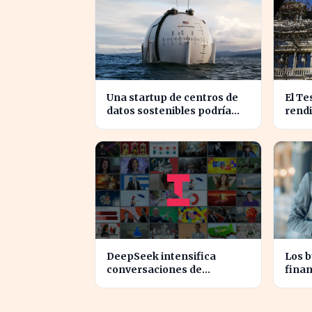
Una startup de centros de
El Te
datos sostenibles podría
rendi
alcanzar una valoración de
3% en
2.000 millones
plaz
DeepSeek intensifica
Los 
conversaciones de
finan
financiación y prevé
era d
aumento de precios en sus
legal
modelos