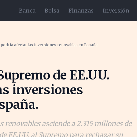
Banca
Bolsa
Finanzas
Inversión
 podría afectar las inversiones renovables en España.
 Supremo de EE.UU.
as inversiones
España.
 renovables asciende a 2.315 millones de
 de EE.UU. al Supremo para rechazar su