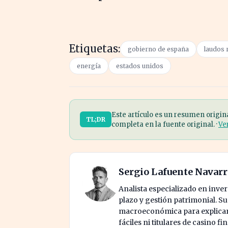
Etiquetas:
gobierno de españa
laudos 
energía
estados unidos
Este artículo es un resumen origin
TL;DR
completa en la fuente original. ·
Ve
Sergio Lafuente Navar
Analista especializado en invers
plazo y gestión patrimonial. S
macroeconómica para explicar 
fáciles ni titulares de casino fi