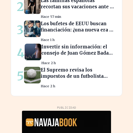
Las familias españolas
2
recortan sus vacaciones ante un
poder adquisitivo en caída libre
Hace 57 min
Los bufetes de EEUU buscan
3
financiación: ¿una nueva era de
inversión en el sector legal?
Hace 1 h
Invertir sin información: el
4
consejo de Juan Gómez Bada
que puede costar caro
Hace 2 h
El Supremo revisa los
5
impuestos de un futbolista
cedido, afectando su
Hace 2 h
patrimonio en España
PUBLICIDAD