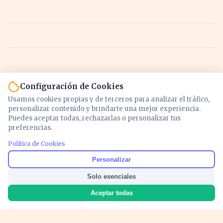
Configuración de Cookies
Usamos cookies propias y de terceros para analizar el tráfico,
personalizar contenido y brindarte una mejor experiencia.
Puedes aceptar todas, rechazarlas o personalizar tus
preferencias.
Política de Cookies
Noticias y análisis de economía, mercados,
Personalizar
inversión y política. Información actualizada
Solo esenciales
para entender lo que mueve tu dinero y tu
país.
Aceptar todas
Nosotros