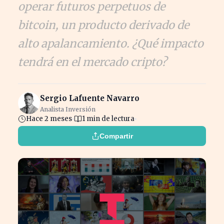
operar futuros perpetuos de
bitcoin, un producto derivado de
alto apalancamiento. ¿Qué impacto
tendrá en el mercado cripto?
Sergio Lafuente Navarro
Analista Inversión
Hace 2 meses
1 min de lectura
Compartir