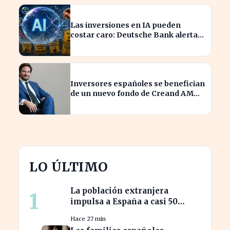
Las inversiones en IA pueden
costar caro: Deutsche Bank alerta a
los arriesgados
Inversores españoles se benefician
de un nuevo fondo de Creand AM
para venture capital en EE.UU.
LO ÚLTIMO
La población extranjera
1
impulsa a España a casi 50
millones de habitantes en
Hace 27 min
cifras récord