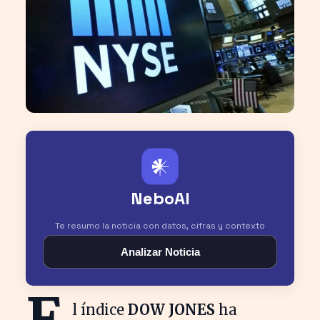
𒀭
NeboAI
Te resumo la noticia con datos, cifras y contexto
Analizar Noticia
E
l índice
DOW JONES
ha