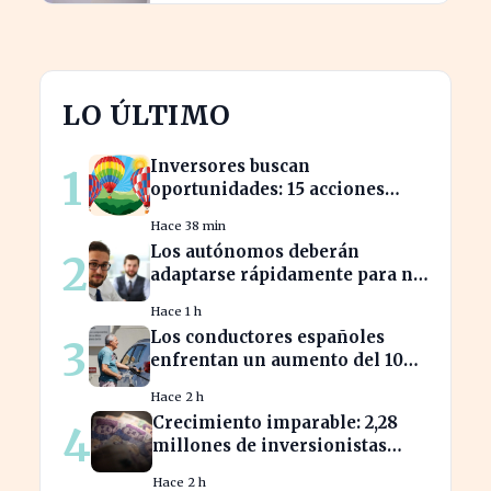
LO ÚLTIMO
Inversores buscan
1
oportunidades: 15 acciones
clave para aprovechar el auge
Hace 38 min
bursátil
Los autónomos deberán
2
adaptarse rápidamente para no
perder beneficios en sus
Hace 1 h
nóminas
Los conductores españoles
3
enfrentan un aumento del 10%
en los precios de gasolina
Hace 2 h
desde marzo
Crecimiento imparable: 2,28
4
millones de inversionistas
confían en fondos fiduciarios
Hace 2 h