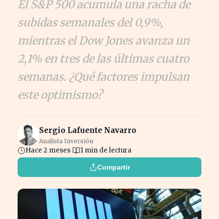
El S&P 500 acumula una racha de
subidas semanales del 0,9%,
mientras el Dow Jones avanza un
2,1% en tres de las últimas cuatro
semanas. ¿Qué factores impulsan
este optimismo?
Sergio Lafuente Navarro
Analista Inversión
Hace 2 meses
1 min de lectura
Compartir