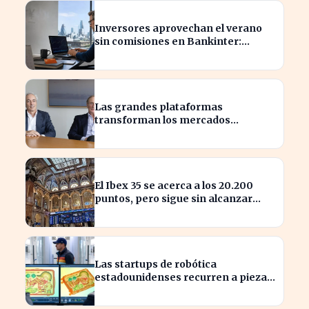
Inversores aprovechan el verano
sin comisiones en Bankinter:
ahorros significativos en bolsa
internacional
Las grandes plataformas
transforman los mercados
privados y redefinen la
competencia
El Ibex 35 se acerca a los 20.200
puntos, pero sigue sin alcanzar
máximos históricos
Las startups de robótica
estadounidenses recurren a piezas
chinas para reducir costes