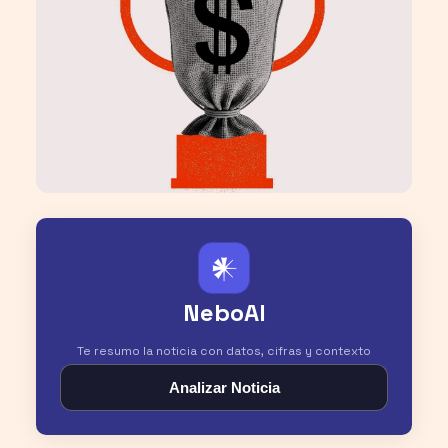
𒀭
NeboAI
Te resumo la noticia con datos, cifras y contexto
Analizar Noticia