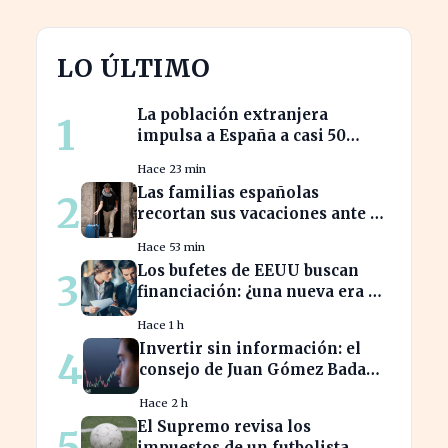
LO ÚLTIMO
La población extranjera
1
impulsa a España a casi 50
millones de habitantes en
Hace 23 min
cifras récord
Las familias españolas
2
recortan sus vacaciones ante un
poder adquisitivo en caída libre
Hace 53 min
Los bufetes de EEUU buscan
3
financiación: ¿una nueva era de
inversión en el sector legal?
Hace 1 h
Invertir sin información: el
4
consejo de Juan Gómez Bada
que puede costar caro
Hace 2 h
El Supremo revisa los
5
impuestos de un futbolista