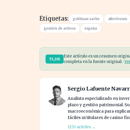
Etiquetas:
goldman sachs
alterforum
gestión de activos
españa
Este artículo es un resumen origin
TL;DR
completa en la fuente original. ·
Ve
Sergio Lafuente Navar
Analista especializado en invers
plazo y gestión patrimonial. S
macroeconómica para explicar 
fáciles ni titulares de casino fi
1253 articles →