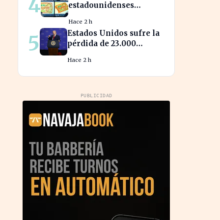
4
estadounidenses
recurren a piezas chinas
Hace 2 h
para reducir costes
Estados Unidos sufre la
5
pérdida de 23.000
empleos por el impacto
Hace 2 h
de la guerra
PUBLICIDAD