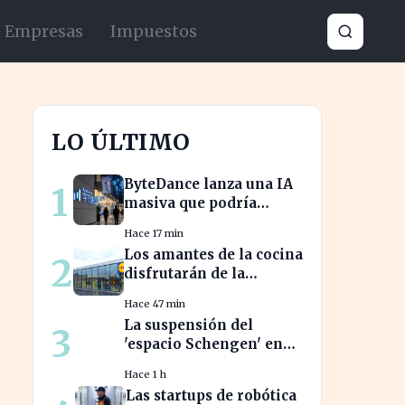
Empresas
Impuestos
LO ÚLTIMO
ByteDance lanza una IA
1
masiva que podría
revolucionar la
Hace 17 min
competencia en el sector
Los amantes de la cocina
2
disfrutarán de la
freidora retro de Lidl
Hace 47 min
por menos de 40 euros
La suspensión del
3
'espacio Schengen' en
riesgo: ¿cómo afecta a
Hace 1 h
los viajeros en Europa?
Las startups de robótica