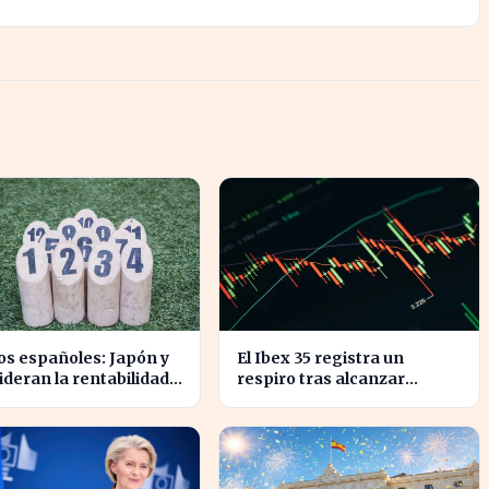
s españoles: Japón y
El Ibex 35 registra un
lideran la rentabilidad
respiro tras alcanzar
 semestre de IA en
niveles históricos en su
cotización