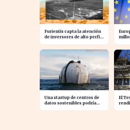
Furientis capta la atención
Europ
de inversores de alto perfil
millo
en el sector de defensa
las g
EE.UU
Una startup de centros de
El Te
datos sostenibles podría
rendi
alcanzar una valoración de
3% en
2.000 millones
plaz