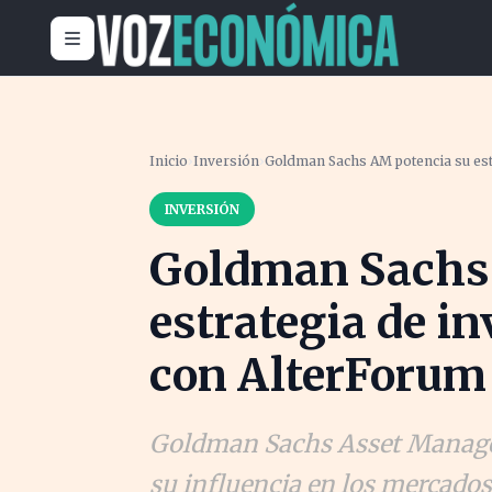
Inicio
›
Inversión
›
Goldman Sachs AM potencia su est
INVERSIÓN
Goldman Sachs
estrategia de in
con AlterForum
Goldman Sachs Asset Manage
su influencia en los mercado