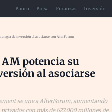
Banca
Bolsa
Finanzas
Inversión
rategia de inversión al asociarse con AlterForum
 AM potencia su
versión al asociarse
ment se une a AlterForum, aumentando
s privados con más de 627.000 millones de