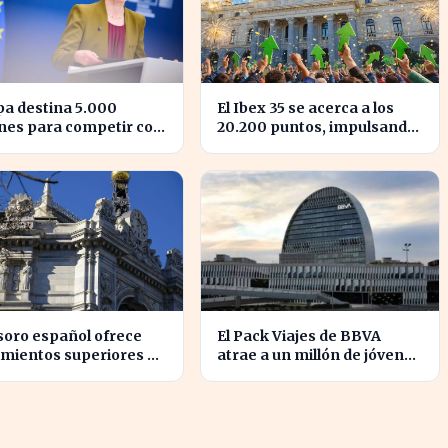
a destina 5.000
El Ibex 35 se acerca a los
nes para competir con
20.200 puntos, impulsando
randes tecnológicas de
la confianza del inversor
.
soro español ofrece
El Pack Viajes de BBVA
mientos superiores al
atrae a un millón de jóvenes
 sus bonos a largo
que evitan comisiones en el
o
extranjero