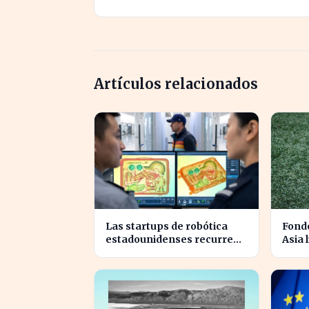
Artículos relacionados
Las startups de robótica
Fondo
estadounidenses recurren
Asia 
a piezas chinas para reducir
en un
costes
2026