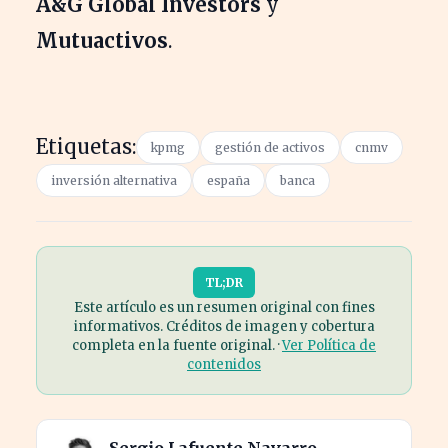
A&G Global Investors
y
Mutuactivos
.
Etiquetas:
kpmg
gestión de activos
cnmv
inversión alternativa
españa
banca
TL;DR
Este artículo es un resumen original con fines
informativos. Créditos de imagen y cobertura
completa en la fuente original. ·
Ver Política de
contenidos
Sergio Lafuente Navarro