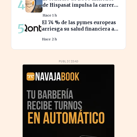
4
similares
de Hispasat impulsa la carrera
espacial en Europa
Hace 1 h
El 74 % de las pymes europeas
5
arriesga su salud financiera al
trabajar fuera de horas
Hace 2 h
PUBLICIDAD