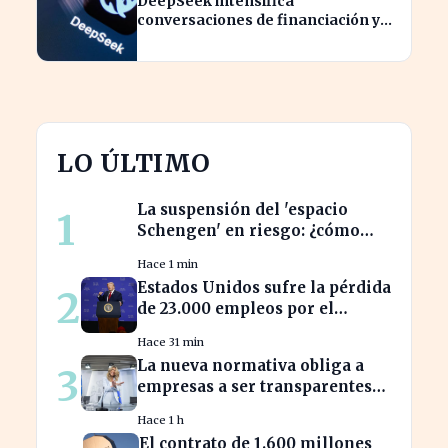
DeepSeek intensifica
conversaciones de financiación y
prevé aumento de precios en sus
modelos
LO ÚLTIMO
La suspensión del 'espacio
1
Schengen' en riesgo: ¿cómo
afecta a los viajeros en Europa?
Hace 1 min
Estados Unidos sufre la pérdida
2
de 23.000 empleos por el
impacto de la guerra
Hace 31 min
La nueva normativa obliga a
3
empresas a ser transparentes
sobre salarios entre
Hace 1 h
trabajadores en puestos
El contrato de 1.600 millones