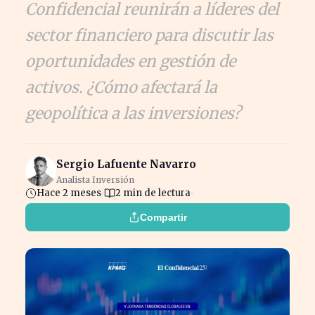
Confidencial reunirán a líderes del
sector financiero para discutir las
oportunidades en gestión de
activos. ¿Cómo afectará la
geopolítica a las inversiones?
Sergio Lafuente Navarro
Analista Inversión
Hace 2 meses
2 min de lectura
Compartir