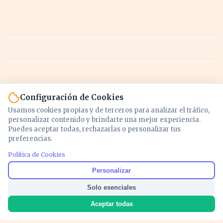
Configuración de Cookies
Usamos cookies propias y de terceros para analizar el tráfico,
personalizar contenido y brindarte una mejor experiencia.
Puedes aceptar todas, rechazarlas o personalizar tus
preferencias.
Política de Cookies
Noticias y análisis de economía, mercados,
Personalizar
inversión y política. Información actualizada
Solo esenciales
para entender lo que mueve tu dinero y tu
país.
Aceptar todas