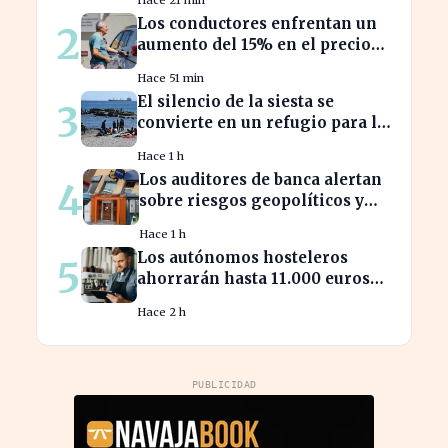
acciones
Los conductores enfrentan un
2
aumento del 15% en el precio
de la gasolina desde marzo
Hace 51 min
El silencio de la siesta se
3
convierte en un refugio para la
productividad laboral
Hace 1 h
Los auditores de banca alertan
4
sobre riesgos geopolíticos y
tecnológicos cruciales
Hace 1 h
Los autónomos hosteleros
5
ahorrarán hasta 11.000 euros
en renovación de maquinaria
Hace 2 h
energética
PUBLICIDAD