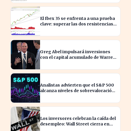
El Ibex 35 se enfrenta a una prueba
clave: superar las dos resistencias
para alcanzar los 21.200 puntos
Greg Abel impulsará inversiones
con el capital acumulado de Warren
Buffett
Analistas advierten que el S&P 500
alcanza niveles de sobrevaloración
alarmantes
Los inversores celebran la caída del
desempleo: Wall Street cierra en
alza