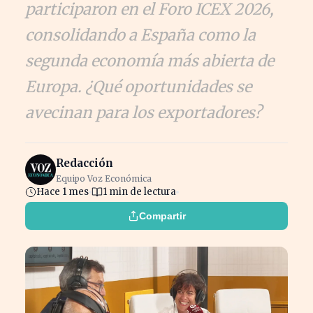
participaron en el Foro ICEX 2026,
consolidando a España como la
segunda economía más abierta de
Europa. ¿Qué oportunidades se
avecinan para los exportadores?
Redacción
Equipo Voz Económica
Hace 1 mes
1 min de lectura
Compartir