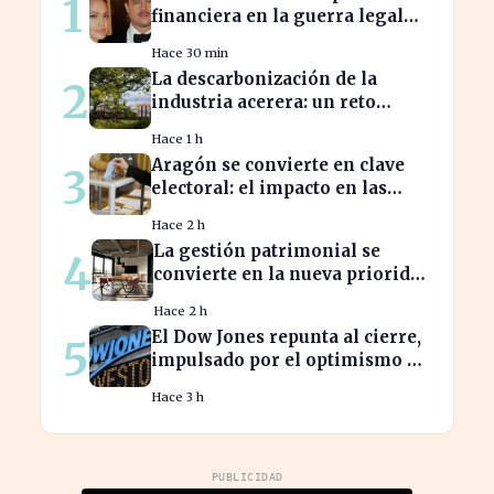
1
financiera en la guerra legal
con Angelina Jolie
Hace 30 min
La descarbonización de la
2
industria acerera: un reto
ambiental y económico crucial
Hace 1 h
Aragón se convierte en clave
3
electoral: el impacto en las
elecciones nacionales
Hace 2 h
La gestión patrimonial se
4
convierte en la nueva prioridad
de la banca española
Hace 2 h
El Dow Jones repunta al cierre,
5
impulsado por el optimismo en
tecnología y aeroespacial
Hace 3 h
PUBLICIDAD