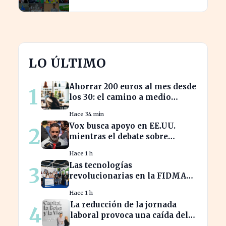
prevé aumento de precios en sus
modelos
LO ÚLTIMO
Ahorrar 200 euros al mes desde
1
los 30: el camino a medio
millón en tu jubilación
Hace 34 min
Vox busca apoyo en EE.UU.
2
mientras el debate sobre
inmigración marroquí se
Hace 1 h
intensifica
Las tecnologías
3
revolucionarias en la FIDMA
prometen cambiar el futuro
Hace 1 h
empresarial en Asturias
La reducción de la jornada
4
laboral provoca una caída del
2% en la productividad