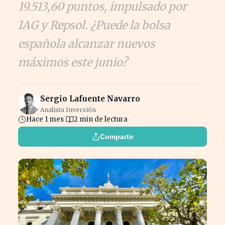
19.513,60 puntos, impulsado por
IAG y Repsol. ¿Puede la bolsa
española alcanzar nuevos
máximos este junio?
Sergio Lafuente Navarro
Analista Inversión
Hace 1 mes
2 min de lectura
Compartir