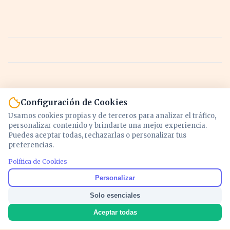
Configuración de Cookies
Usamos cookies propias y de terceros para analizar el tráfico,
personalizar contenido y brindarte una mejor experiencia.
Puedes aceptar todas, rechazarlas o personalizar tus
preferencias.
Política de Cookies
Noticias y análisis de economía, mercados,
Personalizar
inversión y política. Información actualizada
Solo esenciales
para entender lo que mueve tu dinero y tu
país.
Aceptar todas