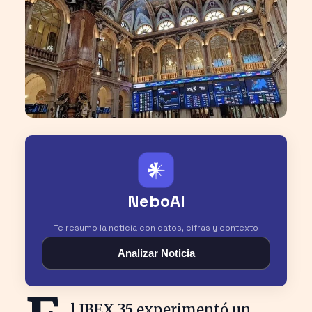
𒀭
NeboAI
Te resumo la noticia con datos, cifras y contexto
Analizar Noticia
l
IBEX 35
experimentó un