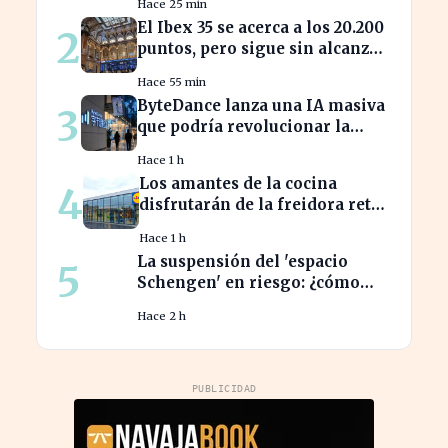
Hace 25 min
competencia
El Ibex 35 se acerca a los 20.200
2
puntos, pero sigue sin alcanzar
máximos históricos
Hace 55 min
ByteDance lanza una IA masiva
3
que podría revolucionar la
competencia en el sector
Hace 1 h
Los amantes de la cocina
4
disfrutarán de la freidora retro
de Lidl por menos de 40 euros
Hace 1 h
La suspensión del 'espacio
5
Schengen' en riesgo: ¿cómo
afecta a los viajeros en Europa?
Hace 2 h
PUBLICIDAD