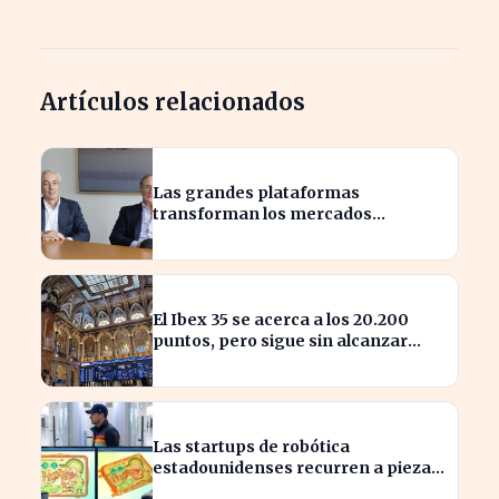
Artículos relacionados
Las grandes plataformas
transforman los mercados
privados y redefinen la
competencia
El Ibex 35 se acerca a los 20.200
puntos, pero sigue sin alcanzar
máximos históricos
Las startups de robótica
estadounidenses recurren a piezas
chinas para reducir costes