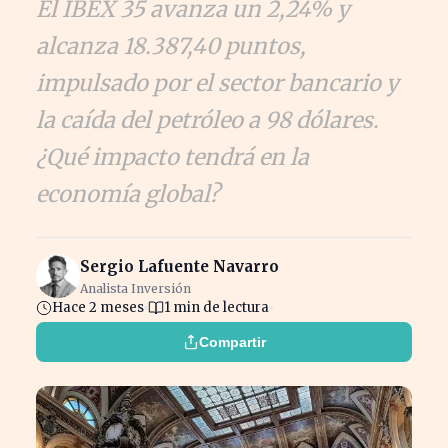
El IBEX 35 avanza un 2,24% y
alcanza 18.387,40 puntos,
impulsado por el sector bancario y
la caída del petróleo a 98 dólares.
¿Qué impacto tendrá en la
economía global?
Sergio Lafuente Navarro
Analista Inversión
Hace 2 meses
1 min de lectura
Compartir