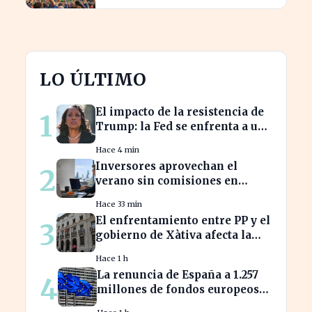
LO ÚLTIMO
El impacto de la resistencia de
1
Trump: la Fed se enfrenta a un
desafío interno inédito
Hace 4 min
Inversores aprovechan el
2
verano sin comisiones en
Bankinter: ahorros
Hace 33 min
significativos en bolsa
El enfrentamiento entre PP y el
3
internacional
gobierno de Xàtiva afecta la
gestión fiscal local
Hace 1 h
La renuncia de España a 1.257
4
millones de fondos europeos
afecta a proyectos clave