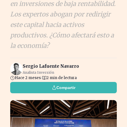
en inversiones de baja rentabilidad.
Los expertos abogan por redirigir
este capital hacia activos
productivos. ¿Cómo afectará esto a
la economía?
Sergio Lafuente Navarro
Analista Inversión
Hace 2 meses
2 min de lectura
Compartir