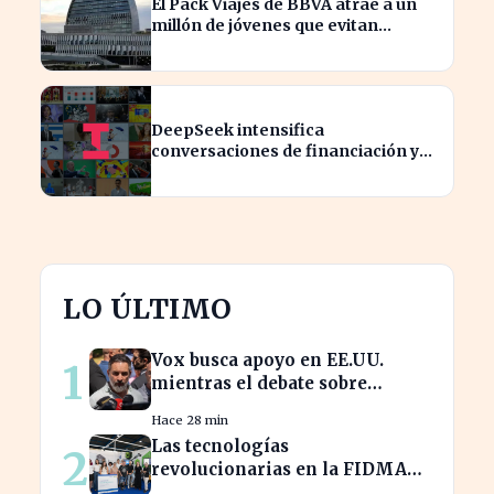
El Pack Viajes de BBVA atrae a un
millón de jóvenes que evitan
comisiones en el extranjero
DeepSeek intensifica
conversaciones de financiación y
prevé aumento de precios en sus
modelos
LO ÚLTIMO
Vox busca apoyo en EE.UU.
1
mientras el debate sobre
inmigración marroquí se
Hace 28 min
intensifica
Las tecnologías
2
revolucionarias en la FIDMA
prometen cambiar el futuro