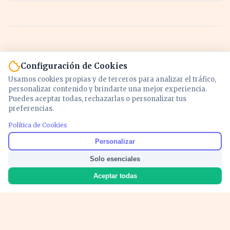
Configuración de Cookies
Usamos cookies propias y de terceros para analizar el tráfico,
personalizar contenido y brindarte una mejor experiencia.
Puedes aceptar todas, rechazarlas o personalizar tus
preferencias.
Política de Cookies
Noticias y análisis de economía, mercados,
Personalizar
inversión y política. Información actualizada
Solo esenciales
para entender lo que mueve tu dinero y tu
país.
Aceptar todas
Nosotros
Cookies
Privacidad