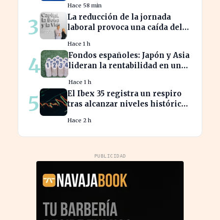
Hace 58 min
empresarial en Asturias
La reducción de la jornada
3
laboral provoca una caída del
2% en la productividad
Hace 1 h
española
Fondos españoles: Japón y Asia
4
lideran la rentabilidad en un
semestre de IA en 2026
Hace 1 h
El Ibex 35 registra un respiro
5
tras alcanzar niveles históricos
en su cotización
Hace 2 h
PUBLICIDAD