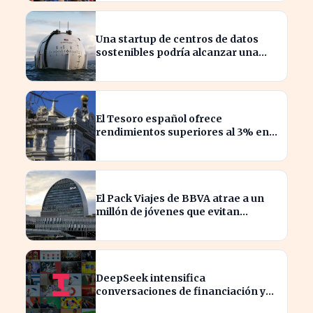
Una startup de centros de datos
sostenibles podría alcanzar una
valoración de 2.000 millones
El Tesoro español ofrece
rendimientos superiores al 3% en
sus bonos a largo plazo
El Pack Viajes de BBVA atrae a un
millón de jóvenes que evitan
comisiones en el extranjero
DeepSeek intensifica
conversaciones de financiación y
prevé aumento de precios en sus