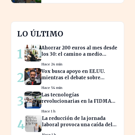
modelos
LO ÚLTIMO
Ahorrar 200 euros al mes desde
1
los 30: el camino a medio
millón en tu jubilación
Hace 24 min
Vox busca apoyo en EE.UU.
2
mientras el debate sobre
inmigración marroquí se
Hace 54 min
intensifica
Las tecnologías
3
revolucionarias en la FIDMA
prometen cambiar el futuro
Hace 1 h
empresarial en Asturias
La reducción de la jornada
4
laboral provoca una caída del
2% en la productividad
Hace 1 h