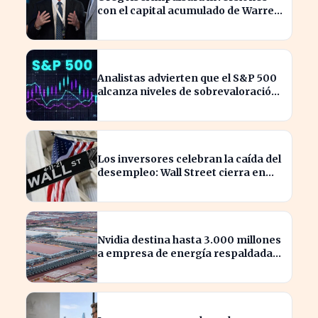
con el capital acumulado de Warren
Buffett
Analistas advierten que el S&P 500
alcanza niveles de sobrevaloración
alarmantes
Los inversores celebran la caída del
desempleo: Wall Street cierra en
alza
Nvidia destina hasta 3.000 millones
a empresa de energía respaldada
por Blackstone