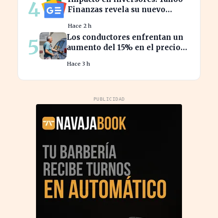
4
Finanzas revela su nuevo
calendario de divisiones de
Hace 2 h
acciones
Los conductores enfrentan un
5
aumento del 15% en el precio
de la gasolina desde marzo
Hace 3 h
PUBLICIDAD