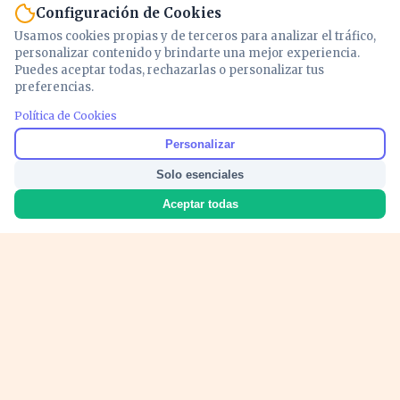
Configuración de Cookies
Usamos cookies propias y de terceros para analizar el tráfico,
personalizar contenido y brindarte una mejor experiencia.
Puedes aceptar todas, rechazarlas o personalizar tus
preferencias.
Política de Cookies
Noticias y análisis de economía, mercados,
Personalizar
inversión y política. Información actualizada
Solo esenciales
para entender lo que mueve tu dinero y tu
país.
Aceptar todas
Nosotros
Cookies
Privacidad
Términos
Política de Contenido
© 2026 VOZECONOMICA. Todos los derechos reservados.