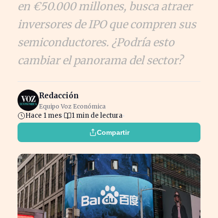
en €50.000 millones, busca atraer
inversores de IPO que compren sus
semiconductores. ¿Podría esto
cambiar el panorama del sector?
Redacción
Equipo Voz Económica
Hace 1 mes
1 min de lectura
Compartir