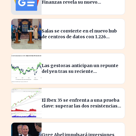
Finanzas revela su nuevo
calendario de divisiones de
acciones
Salas se convierte en el nuevo hub
de centros de datos con 1.226
millones en inversión
Las gestoras anticipan un repunte
del yen tras su reciente
reactivación
El Ibex 35 se enfrenta a una prueba
clave: superar las dos resistencias
para alcanzar los 21.200 puntos
Greg Abel impulsará inversiones