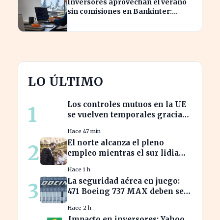
Inversores aprovechan el verano
sin comisiones en Bankinter:
ahorros significativos en bolsa
internacional
LO ÚLTIMO
Los controles mutuos en la UE
1
se vuelven temporales gracias
a España e Italia
Hace 47 min
El norte alcanza el pleno
2
empleo mientras el sur lidia
con tasas de paro alarmantes
Hace 1 h
La seguridad aérea en juego:
3
471 Boeing 737 MAX deben ser
inspeccionados urgentemente
Hace 2 h
Impacto en inversores: Yahoo