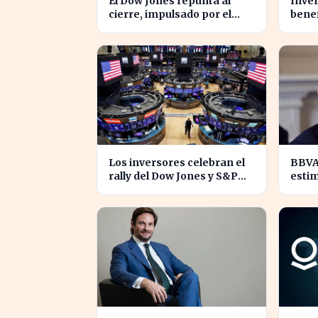
El Dow Jones repunta al
Inve
cierre, impulsado por el
benef
optimismo en tecnología y
81% 
aeroespacial
Los inversores celebran el
BBVA 
rally del Dow Jones y S&P
estim
500, mientras SpaceX
creci
enfrenta pérdidas.
inve