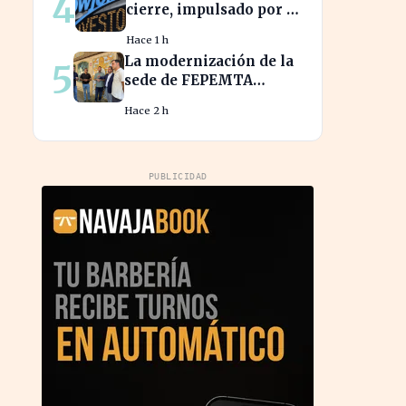
4
cierre, impulsado por el
optimismo en
Hace 1 h
tecnología y
La modernización de la
5
aeroespacial
sede de FEPEMTA
promete revitalizar el
Hace 2 h
tejido empresarial de
Talavera
PUBLICIDAD