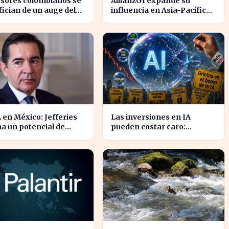
rsores colombianos se
AllianzGI expande su
ician de un auge del
influencia en Asia-Pacífico
en acciones en 2026
con la compra de UOB Asset
Management
en México: Jefferies
Las inversiones en IA
a un potencial de
pueden costar caro:
miento del 11% para
Deutsche Bank alerta a los
rsores
arriesgados