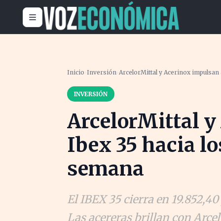
Inicio
›
Inversión
›
ArcelorMittal y Acerinox impulsan 
INVERSIÓN
ArcelorMittal y
Ibex 35 hacia l
semana
El IBEX 35 cierra en 19.852,
Las acereras brillan con Arc