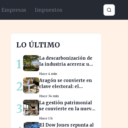
Empresas
Impuestos
LO ÚLTIMO
La descarbonización de
1
la industria acerera: un
reto ambiental y
Hace 4 min
económico crucial
Aragón se convierte en
2
clave electoral: el
impacto en las
Hace 34 min
elecciones nacionales
La gestión patrimonial
3
se convierte en la nueva
prioridad de la banca
Hace 1 h
española
El Dow Jones repunta al