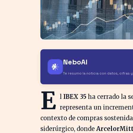
NeboAI
𒀭
Te resumo la noticia con datos, cifras 
E
l
IBEX 35
ha cerrado la 
representa un incremen
contexto de compras sostenida
siderúrgico, donde
ArcelorMitt