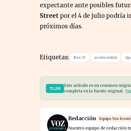
expectante ante posibles futur
Street
por el 4 de julio podría i
próximos días.
Etiquetas:
ibex 35
arcelormittal
tip
Este artículo es un resumen origin
TL;DR
completa en la fuente original. ·
Ve
Redacción
Equipo Voz Econ
Nuestro equipo de redacción tr