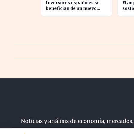
Inversores españoles se
El au
benefician de un nuevo
sosti
fondo de Creand AM para
sólid
venture capital en EE.UU.
Palan
Noticias y análisis de economía, mercados,