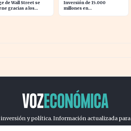
ge de Wall Street se
Inversión de 15.000
ene gracias a los
millones en
os resultados de
infraestructuras hídricas:
tir
reto urgente para España
 inversión y política. Información actualizada para