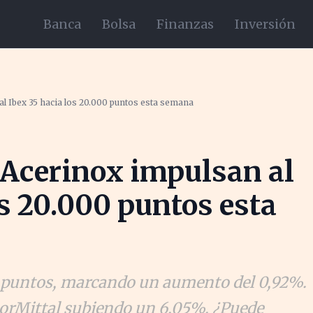
Banca
Bolsa
Finanzas
Inversión
al Ibex 35 hacia los 20.000 puntos esta semana
 Acerinox impulsan al
os 20.000 puntos esta
40 puntos, marcando un aumento del 0,92%.
elorMittal subiendo un 6,05%. ¿Puede