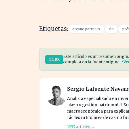
Etiquetas:
arcano partners
clo
pré
Este artículo es un resumen origin
TL;DR
completa en la fuente original. ·
Ve
Sergio Lafuente Navar
Analista especializado en invers
plazo y gestión patrimonial. S
macroeconómica para explicar 
fáciles ni titulares de casino fi
1253 articles →