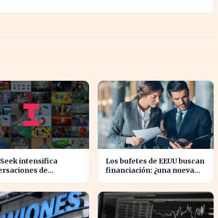
Seek intensifica
Los bufetes de EEUU buscan
ersaciones de
financiación: ¿una nueva
ciación y prevé
era de inversión en el sector
nto de precios en sus
legal?
los