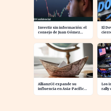
Invertir sin información: el
El Do
consejo de Juan Gómez
cierr
Bada que puede costar caro
optim
aero
AllianzGI expande su
Los i
influencia en Asia-Pacífico
rally
con la compra de UOB Asset
500,
Management
enfre