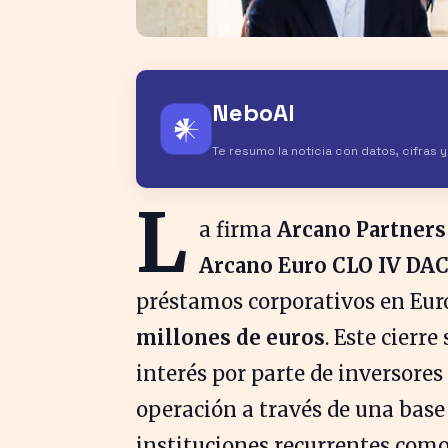
NeboAI
𒀭
Te resumo la noticia con datos, cifras 
L
a firma
Arcano Partners
Arcano Euro CLO IV DA
préstamos corporativos en Eur
millones de euros
. Este cierr
interés por parte de inversores
operación a través de una base
instituciones recurrentes como