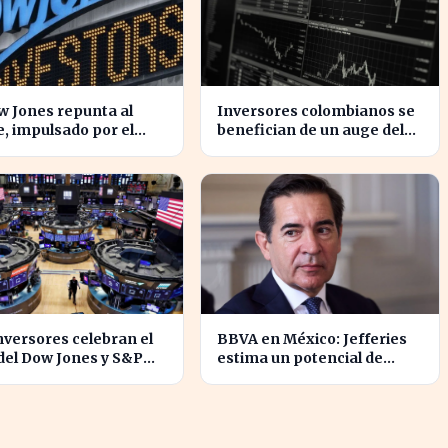
w Jones repunta al
Inversores colombianos se
e, impulsado por el
benefician de un auge del
ismo en tecnología y
81% en acciones en 2026
espacial
nversores celebran el
BBVA en México: Jefferies
 del Dow Jones y S&P
estima un potencial de
 mientras SpaceX
crecimiento del 11% para
nta pérdidas.
inversores