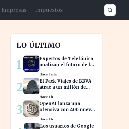
Empresas
Impuestos
LO ÚLTIMO
Expertos de Telefónica
1
analizan el futuro de la
identidad digital en un
Hace 3 min
mundo cibernético
El Pack Viajes de BBVA
2
incierto
atrae a un millón de
jóvenes que evitan
Hace 1 h
comisiones en el
OpenAI lanza una
3
extranjero
ofensiva con 400 nuevos
empleados para desafiar
Hace 1 h
a Apple
Los usuarios de Google