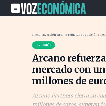
Inicio
›
Inversión
›
Arcano refuerza su posición en e
INVERSIÓN
Arcano refuerza
mercado con un
millones de eur
Arcano Partners cierra su cua
millones de euros, superando