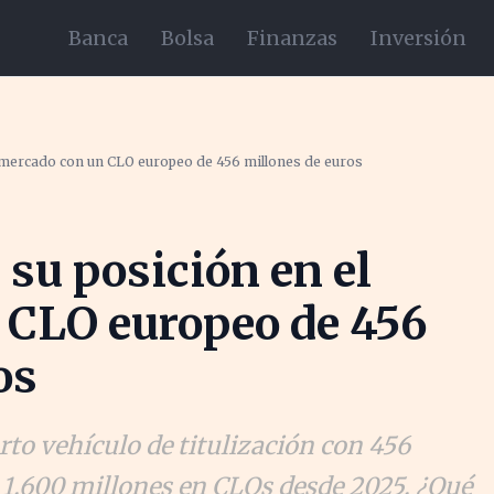
Banca
Bolsa
Finanzas
Inversión
l mercado con un CLO europeo de 456 millones de euros
 su posición en el
 CLO europeo de 456
os
rto vehículo de titulización con 456
 1.600 millones en CLOs desde 2025. ¿Qué