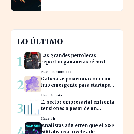
cotización
LO ÚLTIMO
Las grandes petroleras
1
reportan ganancias récord
gracias al estancamiento en
Hace un momento
Irán
Galicia se posiciona como un
2
hub emergente para startups
tecnológicas españolas
Hace 30 min
El sector empresarial enfrenta
3
tensiones a pesar de un
diagnóstico común en el
Hace 1 h
semestre
Analistas advierten que el S&P
4
500 alcanza niveles de