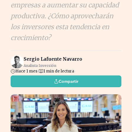
empresas a aumentar su capacidad
productiva. ¿Cómo aprovecharán
los inversores esta tendencia en
crecimiento?
Sergio Lafuente Navarro
Analista Inversión
Hace 1 mes
1 min de lectura
Compartir