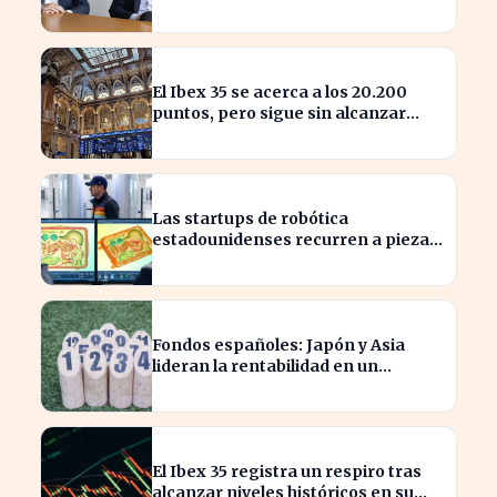
privados y redefinen la
competencia
El Ibex 35 se acerca a los 20.200
puntos, pero sigue sin alcanzar
máximos históricos
Las startups de robótica
estadounidenses recurren a piezas
chinas para reducir costes
Fondos españoles: Japón y Asia
lideran la rentabilidad en un
semestre de IA en 2026
El Ibex 35 registra un respiro tras
alcanzar niveles históricos en su