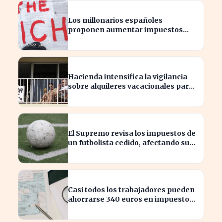
Los millonarios españoles
proponen aumentar impuestos
para reducir la desigualdad
económica
Hacienda intensifica la vigilancia
sobre alquileres vacacionales para
combatir el fraude
El Supremo revisa los impuestos de
un futbolista cedido, afectando su
patrimonio en España
Casi todos los trabajadores pueden
ahorrarse 340 euros en impuestos,
según asesores fiscales