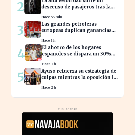
La alta velocidad sufre un
2
descenso de pasajeros tras la
crisis de Adamuz
Hace 55 min
Las grandes petroleras
3
europeas duplican ganancias
en medio del conflicto iraní
Hace 1 h
El ahorro de los hogares
4
españoles se dispara un 30%
ante la crisis económica
Hace 1 h
Ayuso refuerza su estrategia de
5
culpas mientras la oposición la
critica con fuerza
Hace 2 h
PUBLICIDAD