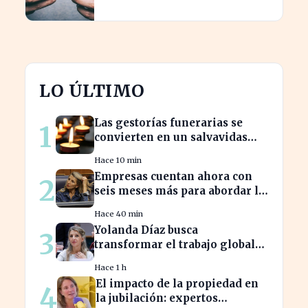
en Bulgaria
LO ÚLTIMO
Las gestorías funerarias se
1
convierten en un salvavidas
ante el complicado proceso
Hace 10 min
administrativo tras un
Empresas cuentan ahora con
2
fallecimiento.
seis meses más para abordar la
brecha salarial sin
Hace 40 min
restricciones de
Yolanda Díaz busca
3
confidencialidad
transformar el trabajo global
con su propuesta de derechos
Hace 1 h
laborales
El impacto de la propiedad en
4
la jubilación: expertos