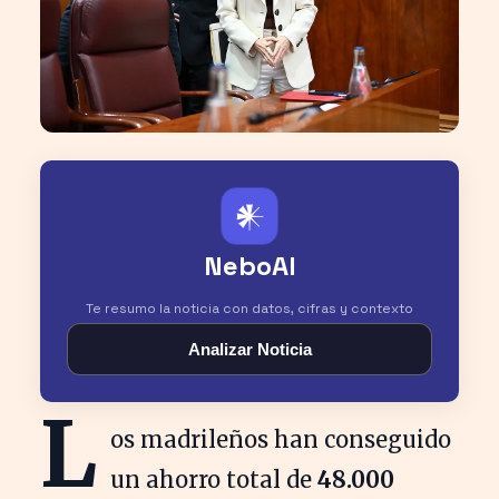
𒀭
NeboAI
Te resumo la noticia con datos, cifras y contexto
Analizar Noticia
L
os madrileños han conseguido
un ahorro total de
48.000