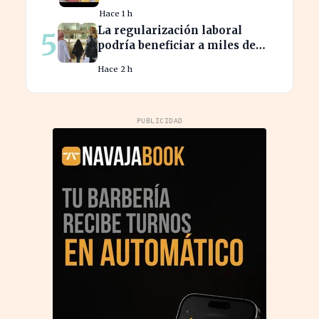
advierten sobre su relevancia
Hace 1 h
tras los 40
La regularización laboral
5
podría beneficiar a miles de
trabajadores en España este
Hace 2 h
año.
PUBLICIDAD