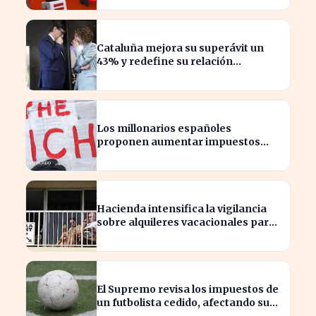
Cataluña mejora su superávit un
43% y redefine su relación
financiera con el Gobierno
Los millonarios españoles
proponen aumentar impuestos
para reducir la desigualdad
económica
Hacienda intensifica la vigilancia
sobre alquileres vacacionales para
combatir el fraude
El Supremo revisa los impuestos de
un futbolista cedido, afectando su
patrimonio en España