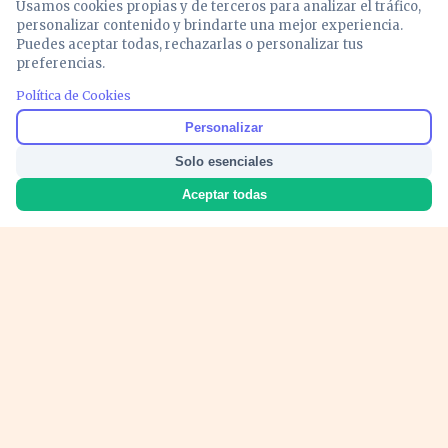
Usamos cookies propias y de terceros para analizar el tráfico,
personalizar contenido y brindarte una mejor experiencia.
Puedes aceptar todas, rechazarlas o personalizar tus
preferencias.
Política de Cookies
Noticias y análisis de economía, mercados,
Personalizar
inversión y política. Información actualizada
Solo esenciales
para entender lo que mueve tu dinero y tu
país.
Aceptar todas
Nosotros
Cookies
Privacidad
Términos
Política de Contenido
© 2026 VOZECONOMICA. Todos los derechos reservados.