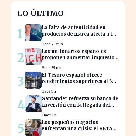
LO ÚLTIMO
La falta de autenticidad en
1
productos de marca afecta a los
consumidores en España
Hace 25 min
Los millonarios españoles
2
proponen aumentar impuestos
para reducir la desigualdad
Hace 55 min
económica
El Tesoro español ofrece
3
rendimientos superiores al 3%
en sus bonos a largo plazo
Hace 1 h
Santander refuerza su banca de
4
inversión con la llegada del
CEO de UBS en Brasil
Hace 1 h
Los pequeños negocios
5
enfrentan una crisis: el RETA
pierde afiliados en julio