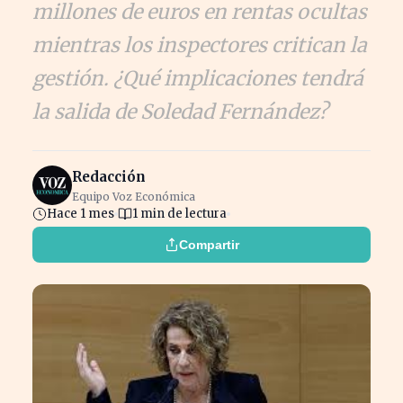
millones de euros en rentas ocultas
mientras los inspectores critican la
gestión. ¿Qué implicaciones tendrá
la salida de Soledad Fernández?
Redacción
Equipo Voz Económica
Hace 1 mes
1 min de lectura
Compartir