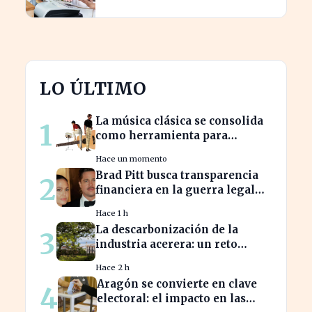
gestión fiscal.
LO ÚLTIMO
La música clásica se consolida
1
como herramienta para
mejorar el ambiente laboral en
Hace un momento
empresas
Brad Pitt busca transparencia
2
financiera en la guerra legal
con Angelina Jolie
Hace 1 h
La descarbonización de la
3
industria acerera: un reto
ambiental y económico crucial
Hace 2 h
Aragón se convierte en clave
4
electoral: el impacto en las