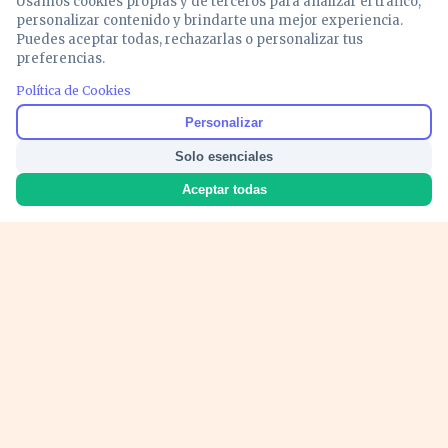
Usamos cookies propias y de terceros para analizar el tráfico,
personalizar contenido y brindarte una mejor experiencia.
Puedes aceptar todas, rechazarlas o personalizar tus
preferencias.
Política de Cookies
Noticias y análisis de economía, mercados,
Personalizar
inversión y política. Información actualizada
Solo esenciales
para entender lo que mueve tu dinero y tu
país.
Aceptar todas
Nosotros
Cookies
Privacidad
Términos
Política de Contenido
© 2026 VOZECONOMICA. Todos los derechos reservados.