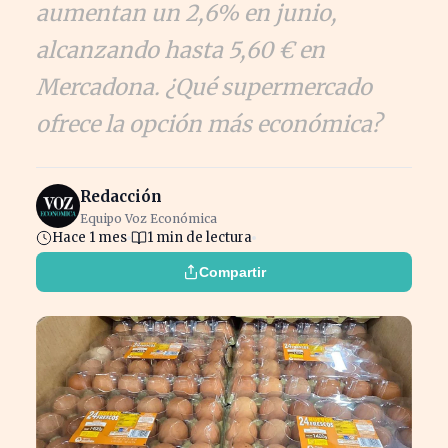
aumentan un 2,6% en junio,
alcanzando hasta 5,60 € en
Mercadona. ¿Qué supermercado
ofrece la opción más económica?
Redacción
Equipo Voz Económica
Hace 1 mes
1 min de lectura
Compartir