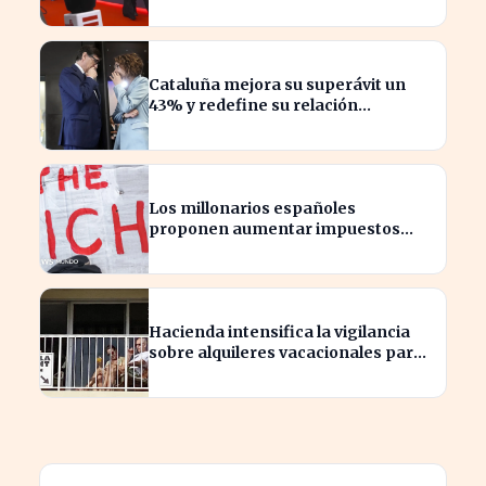
F1?
Cataluña mejora su superávit un
43% y redefine su relación
financiera con el Gobierno
Los millonarios españoles
proponen aumentar impuestos
para reducir la desigualdad
económica
Hacienda intensifica la vigilancia
sobre alquileres vacacionales para
combatir el fraude