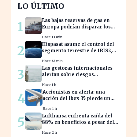
LO ÚLTIMO
Las bajas reservas de gas en
1
Europa podrían disparar los
precios este otoño
Hace 13 min
Hispasat asume el control del
2
segmento terrestre de IRIS2,
clave en la conectividad
Hace 43 min
europea
Las gestoras internacionales
3
alertan sobre riesgos
económicos en 2026 para
Hace 1 h
inversores.
Accionistas en alerta: una
4
acción del Ibex 35 pierde un
25% desde su pico máximo
Hace 1 h
Lufthansa enfrenta caída del
5
88% en beneficios a pesar del
aumento de pasajeros
Hace 2 h