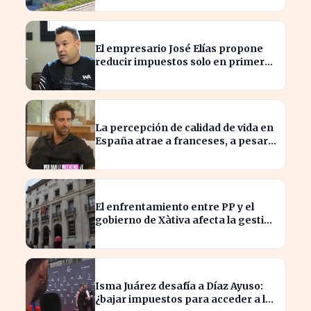
balear
El empresario José Elías propone
reducir impuestos solo en primera
vivienda para aliviar crisis
habitacional
La percepción de calidad de vida en
España atrae a franceses, a pesar
de impuestos más altos
El enfrentamiento entre PP y el
gobierno de Xàtiva afecta la gestión
fiscal local
Isma Juárez desafía a Díaz Ayuso:
¿bajar impuestos para acceder a la