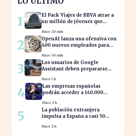
LO ÚLTIMO
El Pack Viajes de BBVA atrae a
1
un millón de jóvenes que
evitan comisiones en el
Hace 20 min
extranjero
OpenAI lanza una ofensiva con
2
400 nuevos empleados para
desafiar a Apple
Hace 50 min
Los usuarios de Google
3
Assistant deben prepararse
para la transición a Gemini en
Hace 1 h
sus dispositivos.
Las empresas españolas
4
podrán acceder a 140.000
millones en ayudas para la
Hace 2 h
transición ecológica
La población extranjera
5
impulsa a España a casi 50
millones de habitantes en
Hace 2 h
cifras récord