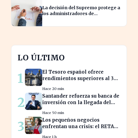
La decisión del Supremo protege a
los administradores de
reclamaciones directas de
Hacienda
LO ÚLTIMO
El Tesoro español ofrece
1
rendimientos superiores al 3%
en sus bonos a largo plazo
Hace 20 min
Santander refuerza su banca de
2
inversión con la llegada del
CEO de UBS en Brasil
Hace 50 min
Los pequeños negocios
3
enfrentan una crisis: el RETA
pierde afiliados en julio
Hace 1 h