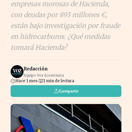
empresas morosas de Hacienda,
con deudas por 893 millones €,
están bajo investigación por fraude
en hidrocarburos. ¿Qué medidas
tomará Hacienda?
Redacción
Equipo Voz Económica
Hace 1 mes
1 min de lectura
Compartir