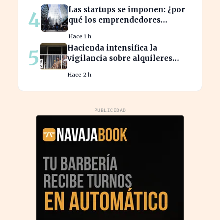
Las startups se imponen: ¿por
4
qué los emprendedores
tradicionales quedan
Hace 1 h
rezagados?
Hacienda intensifica la
5
vigilancia sobre alquileres
vacacionales para combatir el
Hace 2 h
fraude
PUBLICIDAD