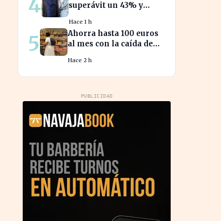
4
superávit un 43% y
redefine su relación
Hace 1 h
financiera con el
Ahorra hasta 100 euros
5
Gobierno
al mes con la caída de
precios en alimentos
Hace 2 h
esenciales
PUBLICIDAD