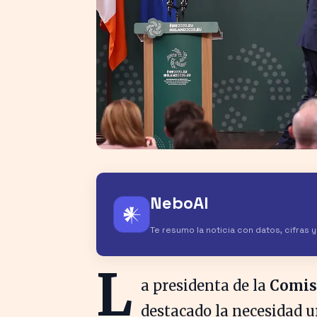
NeboAI
𒀭
Te resumo la noticia con datos, cifras 
L
a presidenta de la
Comis
destacado la necesidad u