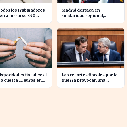
todos los trabajadores
Madrid destaca en
en ahorrarse 340
solidaridad regional,
s en impuestos, según
aportando casi cuatro veces
res fiscales
más que Cataluña
isparidades fiscales: el
Los recortes fiscales por la
o cuesta 11 euros en
guerra provocan una
da y solo 2 en Bulgaria
sorpresa en los ingresos
fiscales de 2026