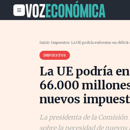
Inicio
›
Impuestos
›
La UE podría enfrentar un défici
IMPUESTOS
La UE podría enf
66.000 millones
nuevos impuest
La presidenta de la Comisión 
sobre la necesidad de nuevos 