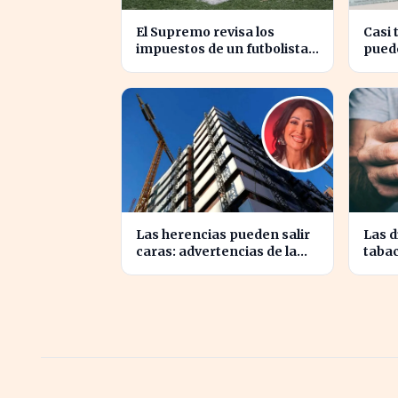
El Supremo revisa los
Casi 
impuestos de un futbolista
pued
cedido, afectando su
euro
patrimonio en España
aseso
Las herencias pueden salir
Las d
caras: advertencias de la
tabac
notaria María Cristina
Irlan
Clemente