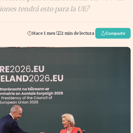
iones tendrá esto para la UE?
Hace 1 mes
2 min de lectura
Compartir