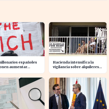
illonarios españoles
Hacienda intensifica la
onen aumentar
vigilancia sobre alquileres
stos para reducir la
vacacionales para combatir
gualdad económica
el fraude