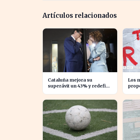
Artículos relacionados
Cataluña mejora su
Los m
superávit un 43% y redefine
prop
su relación financiera con el
impue
Gobierno
desi