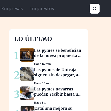
Empresas
Impuestos
LO ÚLTIMO
Las pymes se benefician
1
de la nueva propuesta de
transparencia salarial
Hace 16 min
de Díaz
Las pymes de Unicaja
2
siguen sin despegar, a
pesar del auge en la
Hace 46 min
banca empresarial
Las pymes navarras
3
pueden recibir hasta un
70% para innovar en sus
Hace 1 h
productos y procesos
Cataluña mejora su