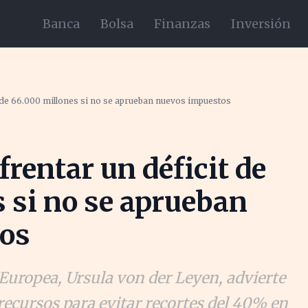
Banca
Bolsa
Finanzas
Inversión
t de 66.000 millones si no se aprueban nuevos impuestos
rentar un déficit de
 si no se aprueban
os
Europea, Ursula von der Leyen, advierte
recursos para evitar recortes del 40% en