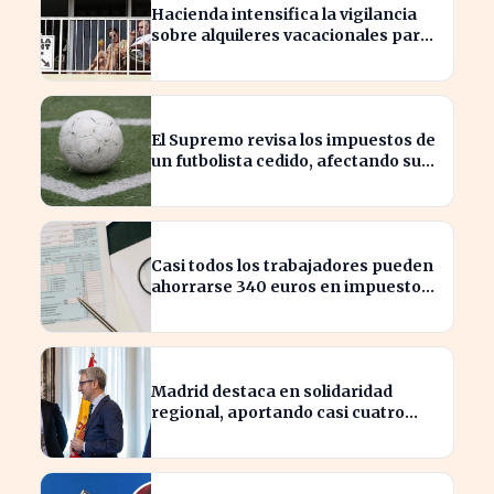
Hacienda intensifica la vigilancia
sobre alquileres vacacionales para
combatir el fraude
El Supremo revisa los impuestos de
un futbolista cedido, afectando su
patrimonio en España
Casi todos los trabajadores pueden
ahorrarse 340 euros en impuestos,
según asesores fiscales
Madrid destaca en solidaridad
regional, aportando casi cuatro
veces más que Cataluña