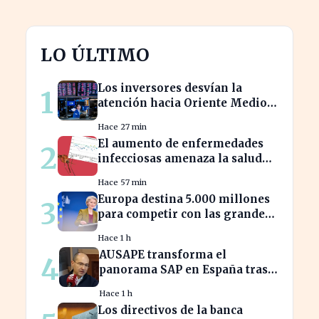
LO ÚLTIMO
Los inversores desvían la
1
atención hacia Oriente Medio
mientras Wall Street se
Hace 27 min
desploma
El aumento de enfermedades
2
infecciosas amenaza la salud
pública por el cambio climático
Hace 57 min
Europa destina 5.000 millones
3
para competir con las grandes
tecnológicas de EE.UU.
Hace 1 h
AUSAPE transforma el
4
panorama SAP en España tras
tres décadas de innovación
Hace 1 h
Los directivos de la banca