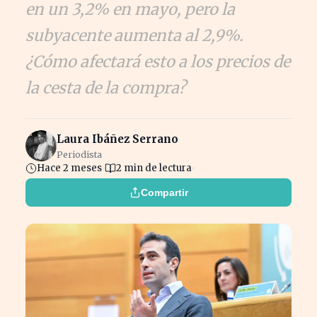
en un 3,2% en mayo, pero la
subyacente aumenta al 2,9%.
¿Cómo afectará esto a los precios de
la cesta de la compra?
Laura Ibáñez Serrano
Periodista
Hace 2 meses
2 min de lectura
Compartir