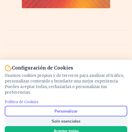
Configuración de Cookies
Usamos cookies propias y de terceros para analizar el tráfico,
personalizar contenido y brindarte una mejor experiencia.
Puedes aceptar todas, rechazarlas o personalizar tus
preferencias.
Política de Cookies
Noticias y análisis de economía, mercados,
Personalizar
inversión y política. Información actualizada
Solo esenciales
para entender lo que mueve tu dinero y tu
país.
Aceptar todas