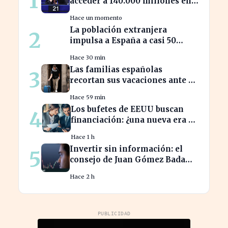
1
acceder a 140.000 millones en
ayudas para la transición
Hace un momento
ecológica
La población extranjera
2
impulsa a España a casi 50
millones de habitantes en
Hace 30 min
cifras récord
Las familias españolas
3
recortan sus vacaciones ante un
poder adquisitivo en caída libre
Hace 59 min
Los bufetes de EEUU buscan
4
financiación: ¿una nueva era de
inversión en el sector legal?
Hace 1 h
Invertir sin información: el
5
consejo de Juan Gómez Bada
que puede costar caro
Hace 2 h
PUBLICIDAD