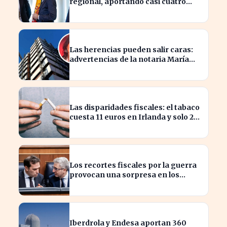
regional, aportando casi cuatro
veces más que Cataluña
Las herencias pueden salir caras:
advertencias de la notaria María
Cristina Clemente
Las disparidades fiscales: el tabaco
cuesta 11 euros en Irlanda y solo 2
en Bulgaria
Los recortes fiscales por la guerra
provocan una sorpresa en los
ingresos fiscales de 2026
Iberdrola y Endesa aportan 360