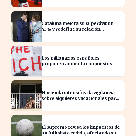
F1?
Cataluña mejora su superávit un
43% y redefine su relación
financiera con el Gobierno
Los millonarios españoles
proponen aumentar impuestos
para reducir la desigualdad
económica
Hacienda intensifica la vigilancia
sobre alquileres vacacionales para
combatir el fraude
El Supremo revisa los impuestos de
un futbolista cedido, afectando su