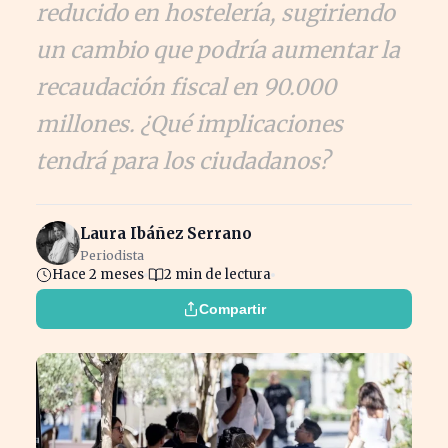
reducido en hostelería, sugiriendo
un cambio que podría aumentar la
recaudación fiscal en 90.000
millones. ¿Qué implicaciones
tendrá para los ciudadanos?
Laura Ibáñez Serrano
Periodista
Hace 2 meses
2 min de lectura
Compartir