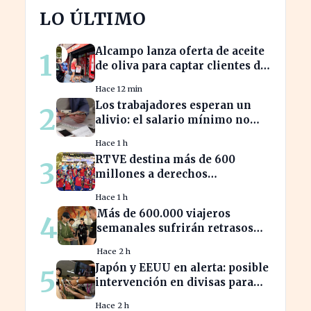
LO ÚLTIMO
Alcampo lanza oferta de aceite
1
de oliva para captar clientes de
Carrefour este agosto
Hace 12 min
Los trabajadores esperan un
2
alivio: el salario mínimo no
subirá más en 2023
Hace 1 h
RTVE destina más de 600
3
millones a derechos
deportivos, impactando la
Hace 1 h
programación futura
Más de 600.000 viajeros
4
semanales sufrirán retrasos
por controles entre España e
Hace 2 h
Italia
Japón y EEUU en alerta: posible
5
intervención en divisas para
frenar la volatilidad
Hace 2 h