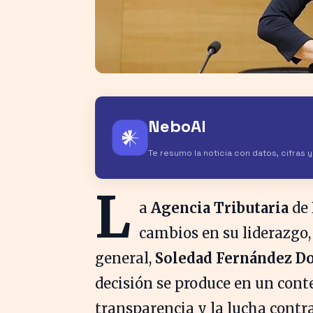
NeboAI
𒀭
Te resumo la noticia con datos, cifras 
L
a
Agencia Tributaria
de 
cambios en su liderazgo,
general,
Soledad Fernández D
decisión se produce en un conte
transparencia y la lucha contra