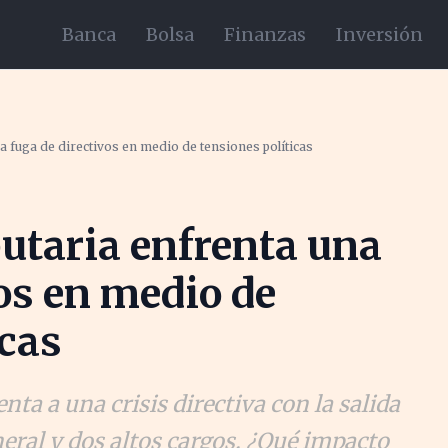
Banca
Bolsa
Finanzas
Inversión
a fuga de directivos en medio de tensiones políticas
utaria enfrenta una
vos en medio de
icas
nta a una crisis directiva con la salida
eral y dos altos cargos. ¿Qué impacto