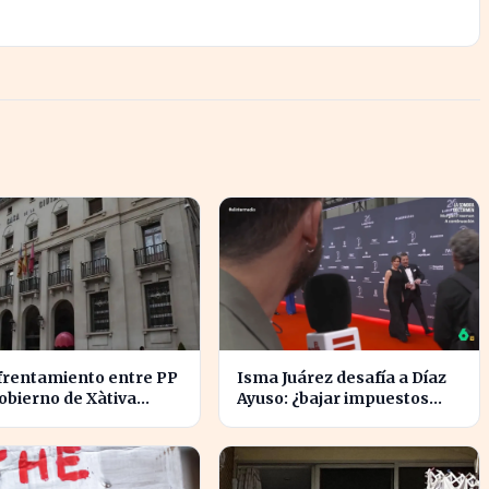
frentamiento entre PP
Isma Juárez desafía a Díaz
gobierno de Xàtiva
Ayuso: ¿bajar impuestos
a la gestión fiscal local
para acceder a la F1?