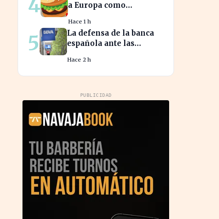
4
a Europa como
epicentro de la guerra
Hace 1 h
de la carne monetaria
La defensa de la banca
5
española ante las
críticas impacta la
Hace 2 h
confianza del
consumidor hipotecario
PUBLICIDAD