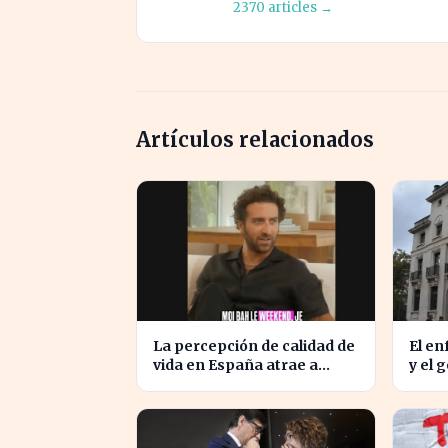
2370 articles →
Artículos relacionados
La percepción de calidad de
El en
vida en España atrae a
y el 
franceses, a pesar de
afect
impuestos más altos