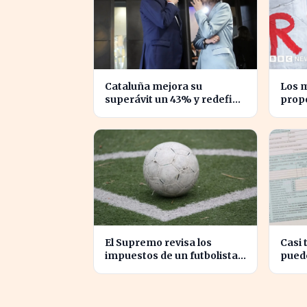
Cataluña mejora su
Los m
superávit un 43% y redefine
prop
su relación financiera con el
impue
Gobierno
desi
El Supremo revisa los
Casi 
impuestos de un futbolista
pued
cedido, afectando su
euro
patrimonio en España
aseso