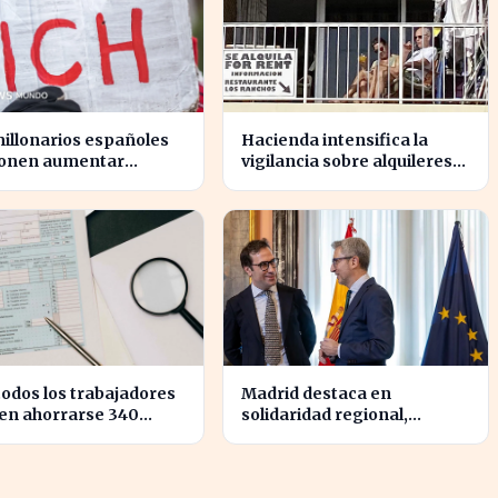
illonarios españoles
Hacienda intensifica la
onen aumentar
vigilancia sobre alquileres
stos para reducir la
vacacionales para combatir
gualdad económica
el fraude
todos los trabajadores
Madrid destaca en
en ahorrarse 340
solidaridad regional,
s en impuestos, según
aportando casi cuatro veces
res fiscales
más que Cataluña