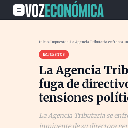
Inicio
›
Impuestos
›
La Agencia Tributaria enfrenta un
IMPUESTOS
La Agencia Trib
fuga de directi
tensiones polít
La Agencia Tributaria se enfre
inminente de su directora gen