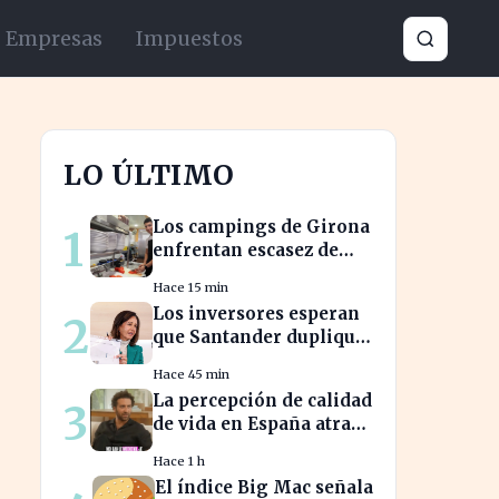
Empresas
Impuestos
LO ÚLTIMO
Los campings de Girona
1
enfrentan escasez de
personal y miran a
Hace 15 min
Latinoamérica para
Los inversores esperan
2
cubrirla
que Santander duplique
su dividendo en dos
Hace 45 min
años, según GVC Gaesco
La percepción de calidad
3
de vida en España atrae
a franceses, a pesar de
Hace 1 h
impuestos más altos
El índice Big Mac señala