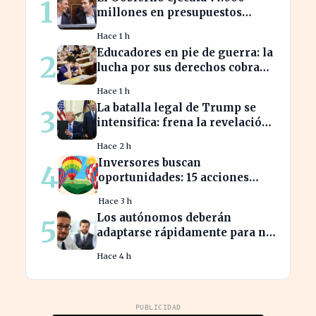
1
millones en presupuestos
prorrogados, desbordando el
Hace 1 h
año 2025
Educadores en pie de guerra: la
2
lucha por sus derechos cobra
fuerza hoy
Hace 1 h
La batalla legal de Trump se
3
intensifica: frena la revelación
de sus finanzas
Hace 2 h
Inversores buscan
4
oportunidades: 15 acciones
clave para aprovechar el auge
Hace 3 h
bursátil
Los autónomos deberán
5
adaptarse rápidamente para no
perder beneficios en sus
Hace 4 h
nóminas
PUBLICIDAD