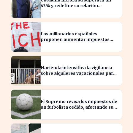
Cataluña mejora su superávit un
43% y redefine su relación
financiera con el Gobierno
Los millonarios españoles
proponen aumentar impuestos
para reducir la desigualdad
económica
Hacienda intensifica la vigilancia
sobre alquileres vacacionales para
combatir el fraude
El Supremo revisa los impuestos de
un futbolista cedido, afectando su
patrimonio en España