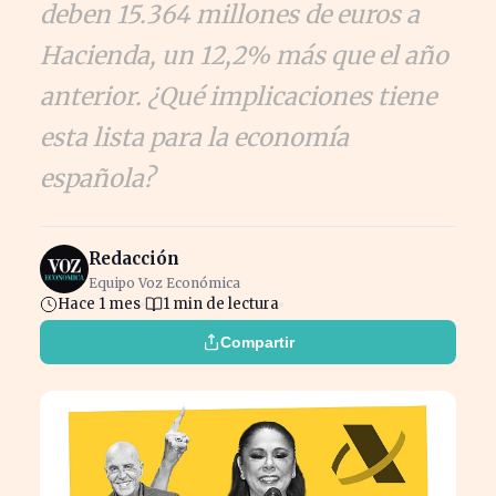
deben 15.364 millones de euros a
Hacienda, un 12,2% más que el año
anterior. ¿Qué implicaciones tiene
esta lista para la economía
española?
Redacción
Equipo Voz Económica
Hace 1 mes
1 min de lectura
Compartir