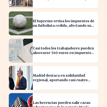
combatir el fraude
El Supremo revisa los impuestos de
un futbolista cedido, afectando su
patrimonio en España
Casi todos los trabajadores pueden
ahorrarse 340 euros en impuestos,
según asesores fiscales
Madrid destaca en solidaridad
regional, aportando casi cuatro
veces más que Cataluña
Las herencias pueden salir caras: