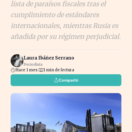
lista de paraísos fiscales tras el
cumplimiento de estándares
internacionales, mientras Rusia es
añadida por su régimen perjudicial.
Laura Ibáñez Serrano
Periodista
Hace 1 mes
1 min de lectura
Compartir