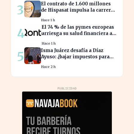
El contrato de 1.600 millones
3
similares
de Hispasat impulsa la carrera
espacial en Europa
Hace 1 h
El 74 % de las pymes europeas
4
arriesga su salud financiera al
trabajar fuera de horas
Hace 1 h
Isma Juárez desafía a Díaz
5
Ayuso: ¿bajar impuestos para
acceder a la F1?
Hace 2 h
PUBLICIDAD