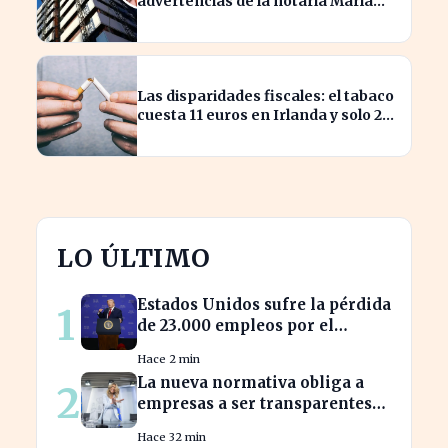
advertencias de la notaria María
Cristina Clemente
Las disparidades fiscales: el tabaco
cuesta 11 euros en Irlanda y solo 2
en Bulgaria
LO ÚLTIMO
Estados Unidos sufre la pérdida
1
de 23.000 empleos por el
impacto de la guerra
Hace 2 min
La nueva normativa obliga a
2
empresas a ser transparentes
sobre salarios entre
Hace 32 min
trabajadores en puestos