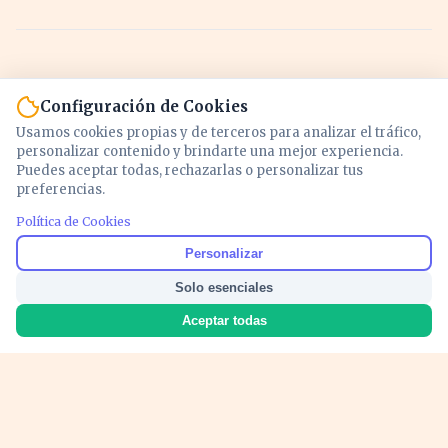
Configuración de Cookies
Usamos cookies propias y de terceros para analizar el tráfico,
personalizar contenido y brindarte una mejor experiencia.
Puedes aceptar todas, rechazarlas o personalizar tus
preferencias.
Política de Cookies
Noticias y análisis de economía, mercados,
Personalizar
inversión y política. Información actualizada
Solo esenciales
para entender lo que mueve tu dinero y tu
país.
Aceptar todas
Nosotros
Cookies
Privacidad
Términos