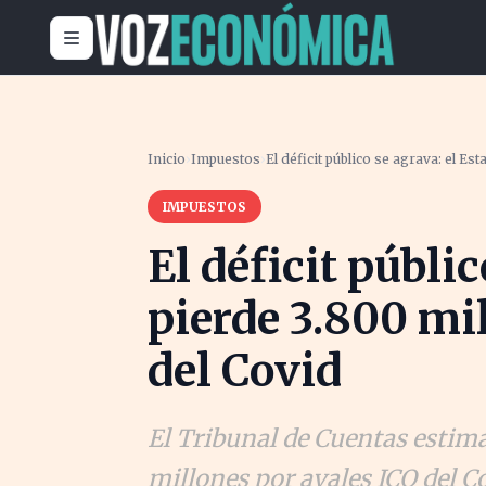
Inicio
›
Impuestos
›
El déficit público se agrava: el E
IMPUESTOS
El déficit públi
pierde 3.800 mi
del Covid
El Tribunal de Cuentas estima
millones por avales ICO del C