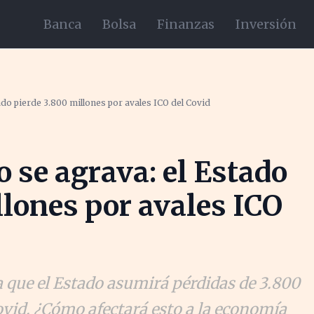
Banca
Bolsa
Finanzas
Inversión
stado pierde 3.800 millones por avales ICO del Covid
co se agrava: el Estado
llones por avales ICO
 que el Estado asumirá pérdidas de 3.800
ovid. ¿Cómo afectará esto a la economía