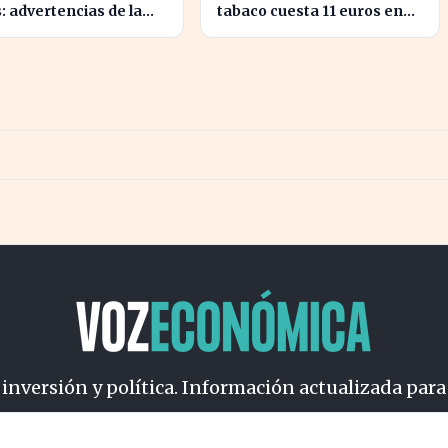
: advertencias de la
tabaco cuesta 11 euros en
ia María Cristina
Irlanda y solo 2 en Bulgaria
ente
 inversión y política. Información actualizada para
osotros
Cookies
Privacidad
Términos
Política de Conteni