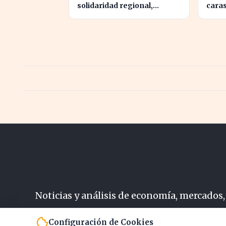
solidaridad regional,
caras
aportando casi cuatro veces
notar
más que Cataluña
Clem
Noticias y análisis de economía, mercados,
N
Configuración de Cookies