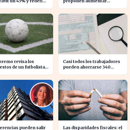
ávit un 43% y redefine
proponen aumentar
lación financiera con el
impuestos para reducir la
erno
desigualdad económica
premo revisa los
Casi todos los trabajadores
stos de un futbolista
pueden ahorrarse 340
o, afectando su
euros en impuestos, según
imonio en España
asesores fiscales
erencias pueden salir
Las disparidades fiscales: el