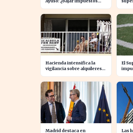
Ayuso: ¿bajar impuestos
super
para acceder a la F1?
su re
Gobi
Hacienda intensifica la
El Su
vigilancia sobre alquileres
impue
vacacionales para combatir
cedid
el fraude
patr
Madrid destaca en
Las h