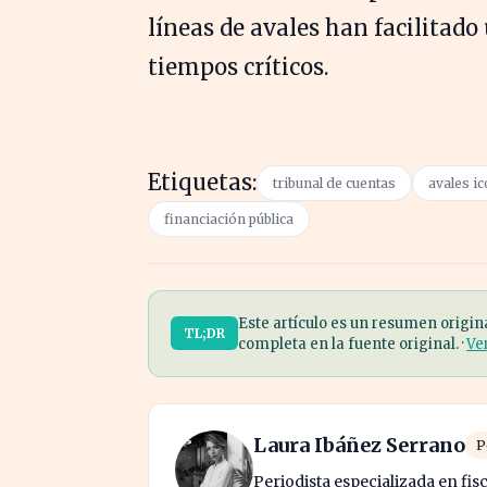
líneas de avales han facilitad
tiempos críticos.
Etiquetas:
tribunal de cuentas
avales ic
financiación pública
Este artículo es un resumen origin
TL;DR
completa en la fuente original. ·
Ve
Laura Ibáñez Serrano
P
Periodista especializada en fis