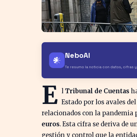
NeboAI
𒀭
Te resumo la noticia con datos, cifras 
E
l
Tribunal de Cuentas
ha
Estado por los avales de
relacionados con la pandemia 
euros
. Esta cifra se deriva de u
gestión y control que la entida