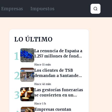
Empresas
Impuestos
LO ÚLTIMO
La renuncia de España a
1
1.257 millones de fondos
europeos afecta a
Hace 11 min
proyectos clave
Los clientes de TSB
2
demandan a Santander
por hipotecas de
Hace 41 min
Northern Rock
Las gestorías funerarias
3
afectadas
se convierten en un
salvavidas ante el
Hace 1 h
complicado proceso
Empresas cuentan
administrativo tras un