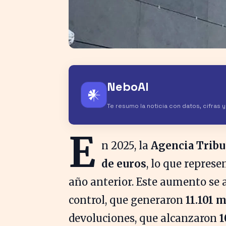
NeboAI
𒀭
Te resumo la noticia con datos, cifras 
E
n 2025, la
Agencia Tribu
de euros
, lo que repres
año anterior. Este aumento se 
control, que generaron
11.101 
devoluciones, que alcanzaron
1