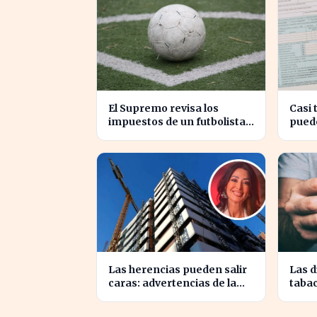
El Supremo revisa los
Casi 
impuestos de un futbolista
pued
cedido, afectando su
euro
patrimonio en España
aseso
Las herencias pueden salir
Las d
caras: advertencias de la
tabac
notaria María Cristina
Irlan
Clemente