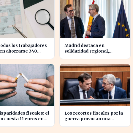
todos los trabajadores
Madrid destaca en
en ahorrarse 340
solidaridad regional,
s en impuestos, según
aportando casi cuatro veces
res fiscales
más que Cataluña
isparidades fiscales: el
Los recortes fiscales por la
o cuesta 11 euros en
guerra provocan una
da y solo 2 en Bulgaria
sorpresa en los ingresos
fiscales de 2026