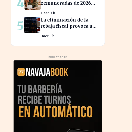
4
remuneradas de 2026
ofrecen hasta un 5%
Hace 3 h
TIN: ¿estás
La eliminación de la
5
aprovechando tu
rebaja fiscal provoca un
dinero?
aumento récord en los
Hace 3 h
precios de carburante
este verano
PUBLICIDAD