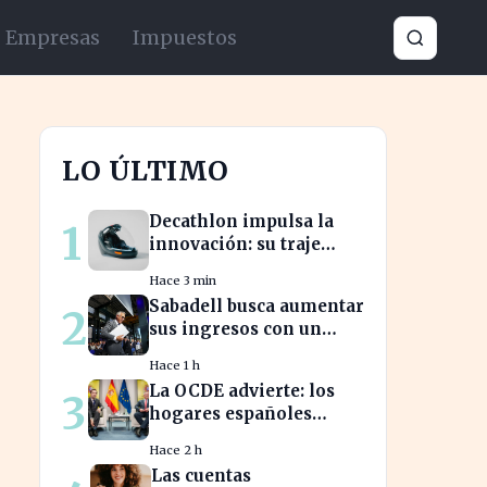
Empresas
Impuestos
LO ÚLTIMO
Decathlon impulsa la
1
innovación: su traje
espacial europeo
Hace 3 min
promete revolucionar la
Sabadell busca aumentar
2
industria
sus ingresos con un
cambio estratégico bajo
Hace 1 h
Armengol
La OCDE advierte: los
3
hogares españoles
enfrentan la mayor
Hace 2 h
caída de ingresos en
Las cuentas
tres años