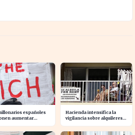
illonarios españoles
Hacienda intensifica la
onen aumentar
vigilancia sobre alquileres
stos para reducir la
vacacionales para combatir
gualdad económica
el fraude