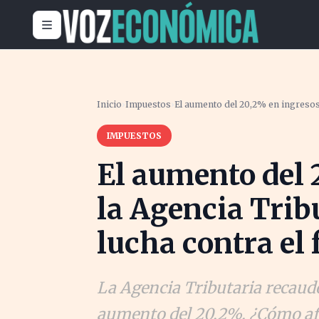
Inicio
›
Impuestos
›
El aumento del 20,2% en ingresos d
IMPUESTOS
El aumento del 
la Agencia Tribu
lucha contra el 
La Agencia Tributaria recaudó
aumento del 20,2%. ¿Cómo afect