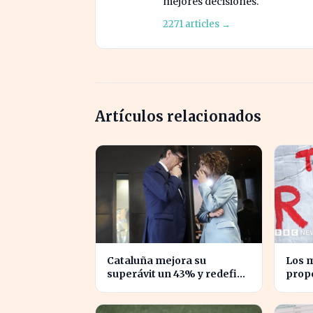
mejores decisiones.
2271 articles →
Artículos relacionados
Cataluña mejora su
Los m
superávit un 43% y redefine
prop
su relación financiera con el
impue
Gobierno
desi