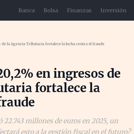
Banca
Bolsa
Finanzas
Inversión
e la Agencia Tributaria fortalece la lucha contra el fraude
20,2% en ingresos de
taria fortalece la
fraude
 22.743 millones de euros en 2025, un
ará esto a la gestión fiscal en el futuro?