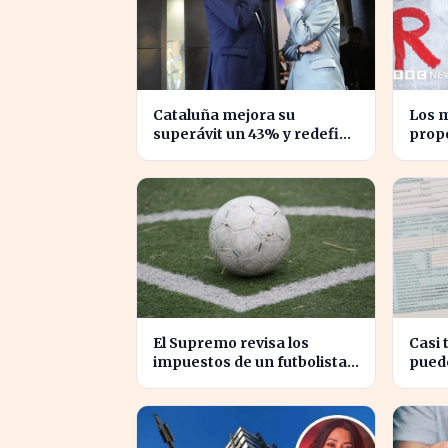
Cataluña mejora su
Los m
superávit un 43% y redefine
prop
su relación financiera con el
impue
Gobierno
desi
El Supremo revisa los
Casi 
impuestos de un futbolista
pued
cedido, afectando su
euro
patrimonio en España
aseso