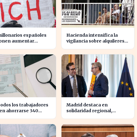
illonarios españoles
Hacienda intensifica la
onen aumentar
vigilancia sobre alquileres
stos para reducir la
vacacionales para combatir
gualdad económica
el fraude
todos los trabajadores
Madrid destaca en
en ahorrarse 340
solidaridad regional,
s en impuestos, según
aportando casi cuatro veces
res fiscales
más que Cataluña