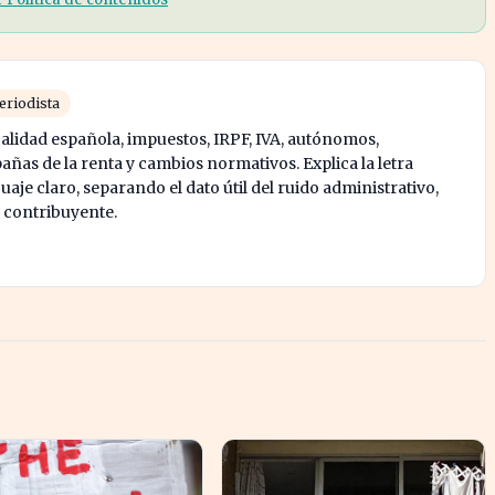
eriodista
calidad española, impuestos, IRPF, IVA, autónomos,
ñas de la renta y cambios normativos. Explica la letra
je claro, separando el dato útil del ruido administrativo,
l contribuyente.