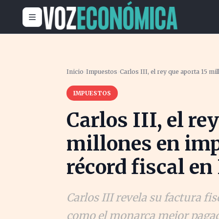
Inicio
›
Impuestos
›
Carlos III, el rey que aporta 15 m
IMPUESTOS
Carlos III, el re
millones en im
récord fiscal en
Carlos III revela su factura f
como el monarca mejor pagad