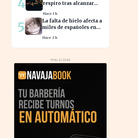
4
respiro tras alcanzar
niveles históricos en su
Hace 1 h
cotización
La falta de hielo afecta a
5
miles de españoles en
plena ola de calor
Hace 2 h
PUBLICIDAD