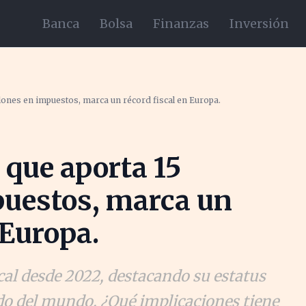
Banca
Bolsa
Finanzas
Inversión
illones en impuestos, marca un récord fiscal en Europa.
y que aporta 15
puestos, marca un
 Europa.
iscal desde 2022, destacando su estatus
o del mundo. ¿Qué implicaciones tiene