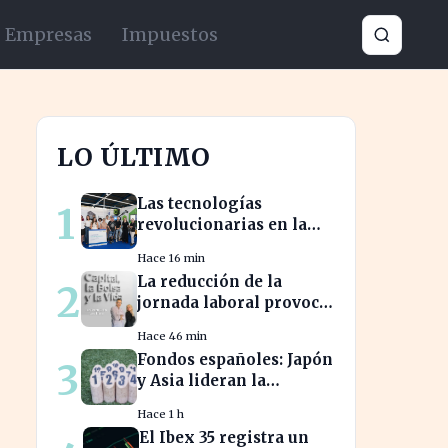
Empresas
Impuestos
LO ÚLTIMO
Las tecnologías
1
revolucionarias en la
FIDMA prometen
Hace 16 min
cambiar el futuro
La reducción de la
2
empresarial en Asturias
jornada laboral provoca
una caída del 2% en la
Hace 46 min
productividad española
Fondos españoles: Japón
3
y Asia lideran la
rentabilidad en un
Hace 1 h
semestre de IA en 2026
El Ibex 35 registra un