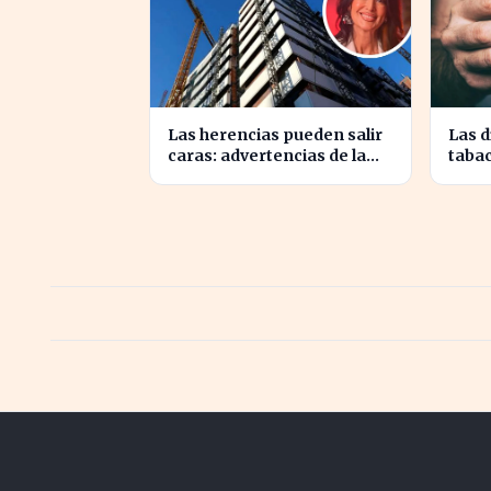
Las herencias pueden salir
Las d
caras: advertencias de la
tabac
notaria María Cristina
Irlan
Clemente