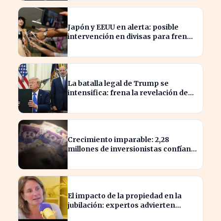
Japón y EEUU en alerta: posible
intervención en divisas para frenar
la volatilidad
La batalla legal de Trump se
intensifica: frena la revelación de
sus finanzas
Crecimiento imparable: 2,28
millones de inversionistas confían
en fondos fiduciarios de $123,7
billones
El impacto de la propiedad en la
jubilación: expertos advierten
sobre su relevancia tras los 40