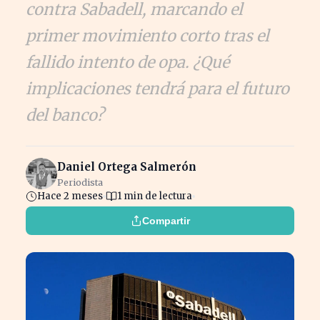
contra Sabadell, marcando el
primer movimiento corto tras el
fallido intento de opa. ¿Qué
implicaciones tendrá para el futuro
del banco?
Daniel Ortega Salmerón
Periodista
Hace 2 meses
1 min de lectura
Compartir