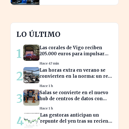
LO ÚLTIMO
Las corales de Vigo reciben
1
205.000 euros para impulsar
134 actuaciones culturales
Hace 47 min
Las horas extra en verano se
2
convierten en la norma: un reto
para los trabajadores
Hace 1 h
Salas se convierte en el nuevo
3
hub de centros de datos con
1.226 millones en inversión
Hace 1 h
Las gestoras anticipan un
4
repunte del yen tras su reciente
reactivación