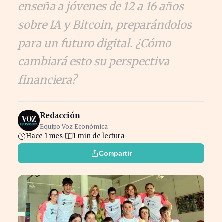
enseña a jóvenes de 12 a 16 años
sobre IA y Bitcoin, preparándolos
para un futuro digital. ¿Cómo
cambiará esto su perspectiva
financiera?
Redacción
Equipo Voz Económica
Hace 1 mes
1 min de lectura
Compartir