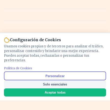
Configuración de Cookies
Usamos cookies propias y de terceros para analizar el tráfico,
personalizar contenido y brindarte una mejor experiencia.
Puedes aceptar todas, rechazarlas o personalizar tus
preferencias.
Política de Cookies
Noticias y análisis de economía, mercados,
Personalizar
inversión y política. Información actualizada
Solo esenciales
para entender lo que mueve tu dinero y tu
país.
Aceptar todas
Nosotros