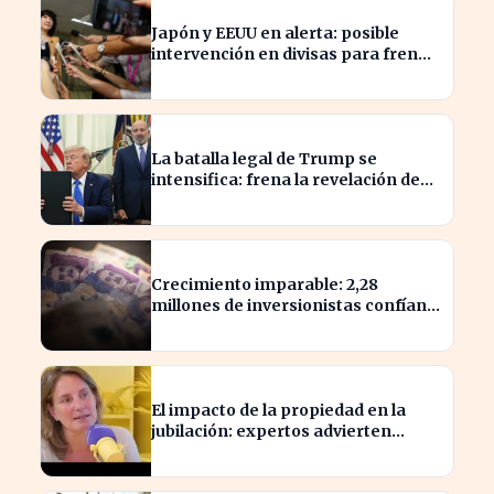
Japón y EEUU en alerta: posible
intervención en divisas para frenar
la volatilidad
La batalla legal de Trump se
intensifica: frena la revelación de
sus finanzas
Crecimiento imparable: 2,28
millones de inversionistas confían
en fondos fiduciarios de $123,7
billones
El impacto de la propiedad en la
jubilación: expertos advierten
sobre su relevancia tras los 40