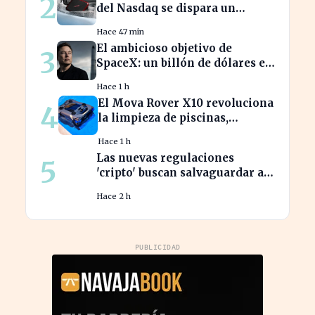
2
del Nasdaq se dispara un
2.700% en solo un año.
Hace 47 min
El ambicioso objetivo de
3
SpaceX: un billón de dólares en
ingresos para 2030
Hace 1 h
El Mova Rover X10 revoluciona
4
la limpieza de piscinas,
aliviando el trabajo de los
Hace 1 h
usuarios
Las nuevas regulaciones
5
'cripto' buscan salvaguardar a
los inversores de ciberataques
Hace 2 h
PUBLICIDAD