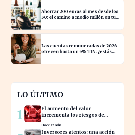
Ahorrar 200 euros al mes desde los
30: el camino a medio millón en tu
jubilación
Las cuentas remuneradas de 2026
ofrecen hasta un 5% TIN: ¿estás
aprovechando tu dinero?
LO ÚLTIMO
El aumento del calor
1
incrementa los riesgos de
mortalidad en profesiones
Hace 17 min
críticas
Inversores atentos: una acción