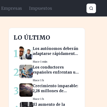
Empresas
Impuestos
LO ÚLTIMO
Los autónomos deberán
1
adaptarse rápidamente
para no perder
Hace 1 min
beneficios en sus
Los conductores
2
nóminas
españoles enfrentan un
aumento del 10% en los
Hace 1 h
precios de gasolina
Crecimiento imparable:
3
desde marzo
2,28 millones de
inversionistas confían
Hace 1 h
en fondos fiduciarios de
El aumento de la
$123,7 billones