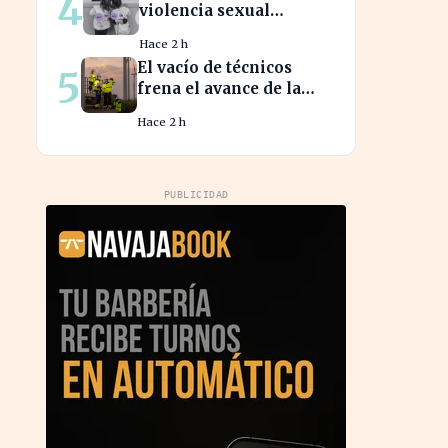
4
violencia sexual
infantil revela la
Hace 2 h
vulnerabilidad del
El vacío de técnicos
5
hogar familiar
frena el avance de la
energía limpia en
Hace 2 h
España y su futuro
incierto
PUBLICIDAD