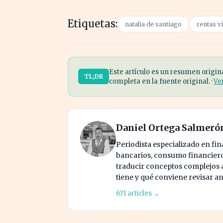
Etiquetas:
natalia de santiago
rentas vi
Este artículo es un resumen origin
TL;DR
completa en la fuente original. ·
Ve
Daniel Ortega Salmeró
Periodista especializado en fi
bancarios, consumo financiero 
traducir conceptos complejos a 
tiene y qué conviene revisar an
671 articles →