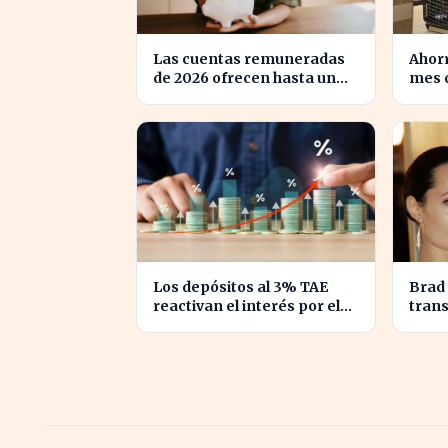
Las cuentas remuneradas
Ahorr
de 2026 ofrecen hasta un
mes c
5% TIN: ¿estás
en al
aprovechando tu dinero?
Los depósitos al 3% TAE
Brad 
reactivan el interés por el
trans
ahorro en España
en la
Angel