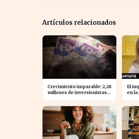
Artículos relacionados
Crecimiento imparable: 2,28
El im
millones de inversionistas
en la
confían en fondos
advie
fiduciarios de $123,7 billones
relev