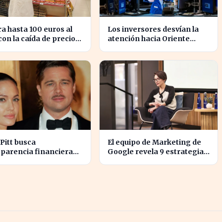
a hasta 100 euros al
Los inversores desvían la
on la caída de precios
atención hacia Oriente
imentos esenciales
Medio mientras Wall Street
se desploma
Pitt busca
El equipo de Marketing de
parencia financiera
Google revela 9 estrategias
 guerra legal con
para alinear objetivos con
ina Jolie
Finanzas