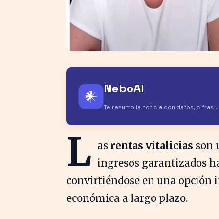
NeboAI
𒀭
Te resumo la noticia con datos, cifras 
L
as
rentas vitalicias
son 
ingresos garantizados has
convirtiéndose en una opción i
económica a largo plazo.