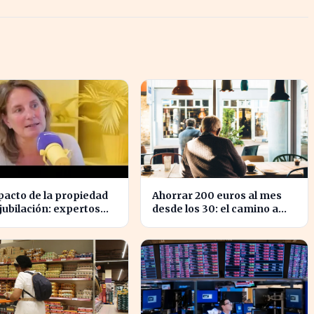
pacto de la propiedad
Ahorrar 200 euros al mes
 jubilación: expertos
desde los 30: el camino a
rten sobre su
medio millón en tu
ancia tras los 40
jubilación