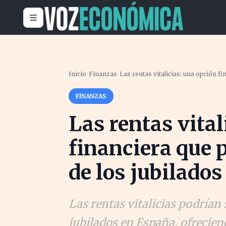
Inicio
›
Finanzas
›
Las rentas vitalicias: una opción f
FINANZAS
Las rentas vital
financiera que 
de los jubilados
Las rentas vitalicias podrían 
jubilados en España, ofrecien