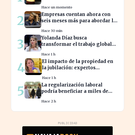
ante el complicado proceso
Hace un momento
administrativo tras un
Empresas cuentan ahora con
2
fallecimiento.
seis meses más para abordar la
brecha salarial sin
Hace 30 min
restricciones de
Yolanda Díaz busca
3
confidencialidad
transformar el trabajo global
con su propuesta de derechos
Hace 1 h
laborales
El impacto de la propiedad en
4
la jubilación: expertos
advierten sobre su relevancia
Hace 1 h
tras los 40
La regularización laboral
5
podría beneficiar a miles de
trabajadores en España este
Hace 2 h
año.
PUBLICIDAD