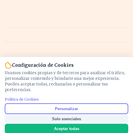
Configuración de Cookies
Usamos cookies propias y de terceros para analizar el tráfico,
personalizar contenido y brindarte una mejor experiencia.
Puedes aceptar todas, rechazarlas o personalizar tus
preferencias.
Política de Cookies
Noticias y análisis de economía, mercados,
Personalizar
inversión y política. Información actualizada
Solo esenciales
para entender lo que mueve tu dinero y tu
país.
Aceptar todas