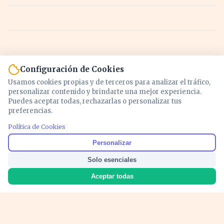
Configuración de Cookies
Usamos cookies propias y de terceros para analizar el tráfico,
personalizar contenido y brindarte una mejor experiencia.
Puedes aceptar todas, rechazarlas o personalizar tus
preferencias.
Política de Cookies
Noticias y análisis de economía, mercados,
Personalizar
inversión y política. Información actualizada
Solo esenciales
para entender lo que mueve tu dinero y tu
país.
Aceptar todas
Nosotros
Cookies