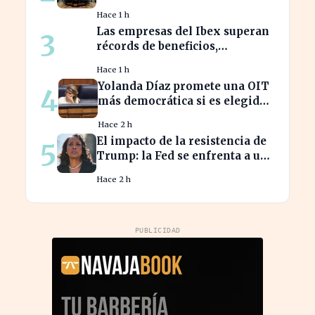
impulsando la inversión en el
Hace 1 h
sector
Las empresas del Ibex superan
3
récords de beneficios,
impulsando la economía
Hace 1 h
española
Yolanda Díaz promete una OIT
4
más democrática si es elegida,
transformando el liderazgo
Hace 2 h
global
El impacto de la resistencia de
5
Trump: la Fed se enfrenta a un
desafío interno inédito
Hace 2 h
PUBLICIDAD