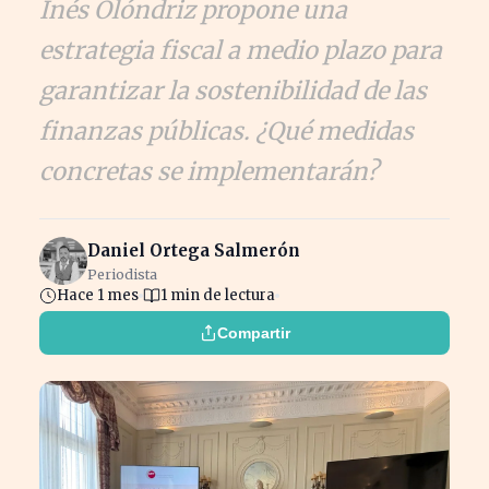
Inés Olóndriz propone una
estrategia fiscal a medio plazo para
garantizar la sostenibilidad de las
finanzas públicas. ¿Qué medidas
concretas se implementarán?
Daniel Ortega Salmerón
Periodista
Hace 1 mes
1 min de lectura
Compartir