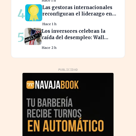
Hace 1 h
Las gestoras internacionales
4
reconfiguran el liderazgo en
julio: ¿quiénes son los nuevos
Hace 1 h
nombrados?
Los inversores celebran la
5
caída del desempleo: Wall
Street cierra en alza
Hace 2 h
PUBLICIDAD