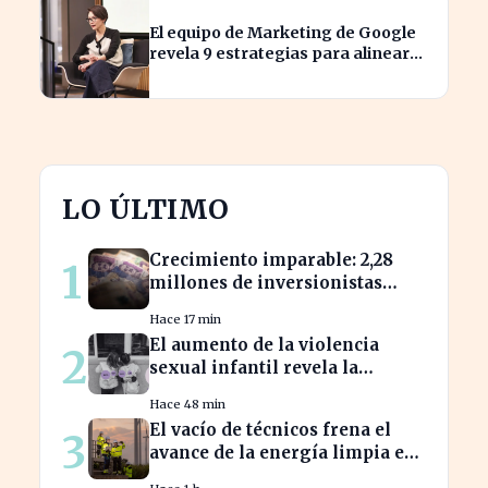
El equipo de Marketing de Google
revela 9 estrategias para alinear
objetivos con Finanzas
LO ÚLTIMO
Crecimiento imparable: 2,28
1
millones de inversionistas
confían en fondos fiduciarios
Hace 17 min
de $123,7 billones
El aumento de la violencia
2
sexual infantil revela la
vulnerabilidad del hogar
Hace 48 min
familiar
El vacío de técnicos frena el
3
avance de la energía limpia en
España y su futuro incierto