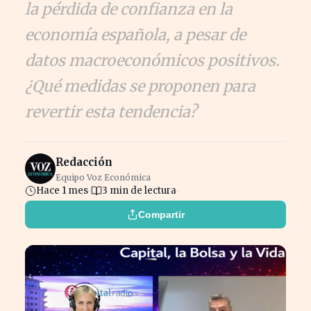
la pérdida de confianza en la
economía española, a pesar de
datos macroeconómicos positivos.
¿Qué medidas se proponen para
revertir esta tendencia?
Redacción
Equipo Voz Económica
Hace 1 mes
3 min de lectura
Compartir