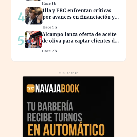
Hace 1 h
Illa y ERC enfrentan críticas
4
por avances en financiación y
estancamiento fiscal
Hace 1 h
Alcampo lanza oferta de aceite
5
de oliva para captar clientes de
Carrefour este agosto
Hace 2 h
PUBLICIDAD