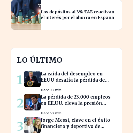
Los depósitos al 3% TAE reactivan
el interés por el ahorro en España
LO ÚLTIMO
La caída del desempleo en
1
EEUU desafía la pérdida de
23.000 empleos en julio
Hace 22 min
La pérdida de 23.000 empleos
2
en EE.UU. eleva la presión
sobre la Fed para actuar
Hace 52 min
Jorge Messi, clave en el éxito
3
financiero y deportivo de
Lionel Messi en la actualidad