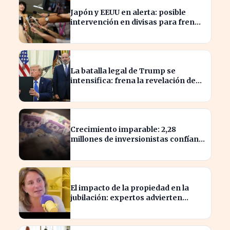
Japón y EEUU en alerta: posible
intervención en divisas para frenar
la volatilidad
La batalla legal de Trump se
intensifica: frena la revelación de
sus finanzas
Crecimiento imparable: 2,28
millones de inversionistas confían
en fondos fiduciarios de $123,7
billones
El impacto de la propiedad en la
jubilación: expertos advierten
sobre su relevancia tras los 40