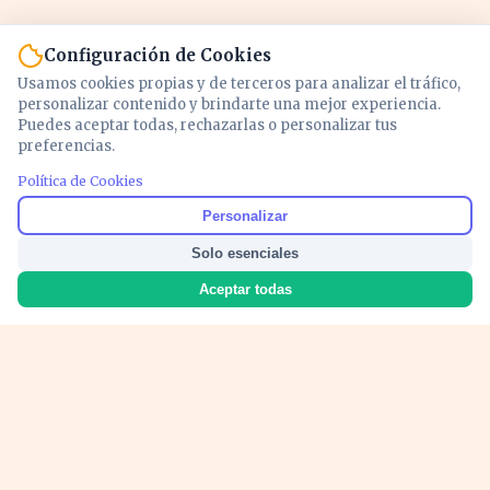
Configuración de Cookies
Usamos cookies propias y de terceros para analizar el tráfico,
personalizar contenido y brindarte una mejor experiencia.
Puedes aceptar todas, rechazarlas o personalizar tus
preferencias.
Política de Cookies
Noticias y análisis de economía, mercados,
Personalizar
inversión y política. Información actualizada
Solo esenciales
para entender lo que mueve tu dinero y tu
país.
Aceptar todas
Nosotros
Cookies
Privacidad
Términos
Política de Contenido