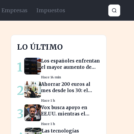
Empresas
Impuestos
LO ÚLTIMO
Los españoles enfrentan
1
el mayor aumento de
precios de carburantes
Hace 14 min
en dos décadas durante
Ahorrar 200 euros al
2
el verano
mes desde los 30: el
camino a medio millón
Hace 1 h
en tu jubilación
Vox busca apoyo en
3
EE.UU. mientras el
debate sobre
Hace 1 h
inmigración marroquí
Las tecnologías
se intensifica