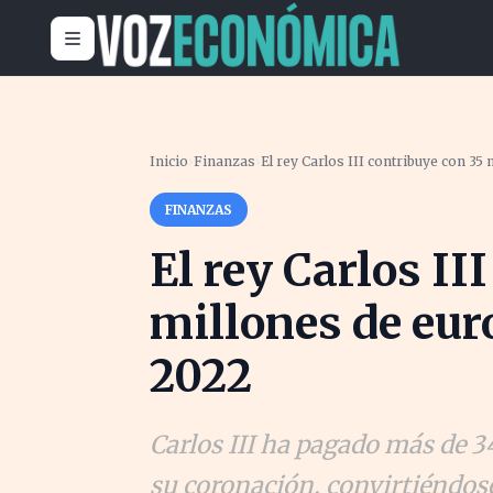
Inicio
›
Finanzas
›
El rey Carlos III contribuye con 3
FINANZAS
El rey Carlos II
millones de eur
2022
Carlos III ha pagado más de 3
su coronación, convirtiéndos