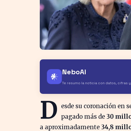
NeboAI
𒀭
Te resumo la noticia con datos, cifras 
D
esde su coronación en s
pagado más de
30 millo
a aproximadamente
34,8 mill