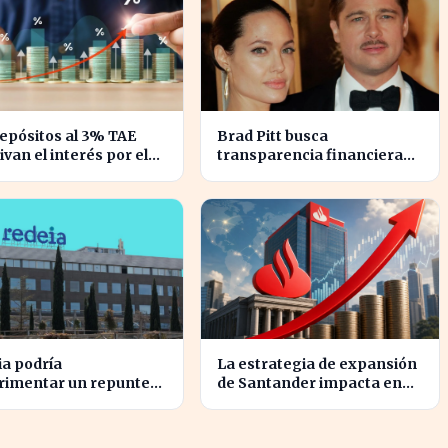
epósitos al 3% TAE
Brad Pitt busca
ivan el interés por el
transparencia financiera
ro en España
en la guerra legal con
Angelina Jolie
a podría
La estrategia de expansión
rimentar un repunte
de Santander impacta en
lsa si se activan estos
12.000 millones de capital
o factores clave
disponible