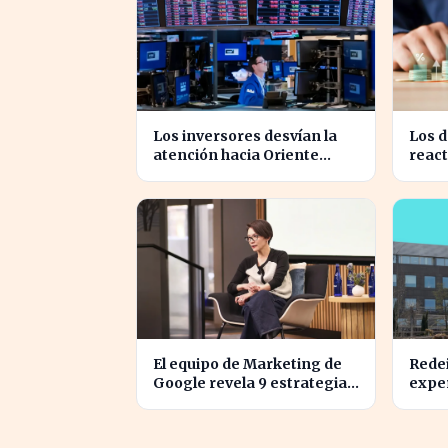
Los inversores desvían la
Los d
atención hacia Oriente
react
Medio mientras Wall Street
ahor
se desploma
El equipo de Marketing de
Redei
Google revela 9 estrategias
expe
para alinear objetivos con
en bo
Finanzas
cuatr