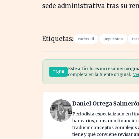
sede administrativa tras su re
Etiquetas:
carlos iii
impuestos
tra
Este artículo es un resumen origin
TL;DR
completa en la fuente original. ·
Ve
Daniel Ortega Salmeró
Periodista especializado en fi
bancarios, consumo financiero 
traducir conceptos complejos a 
tiene y qué conviene revisar an