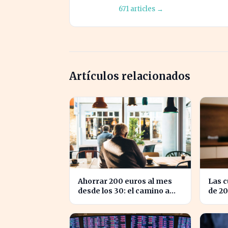
671 articles →
Artículos relacionados
Ahorrar 200 euros al mes
Las 
desde los 30: el camino a
de 20
medio millón en tu
5% TI
jubilación
apro