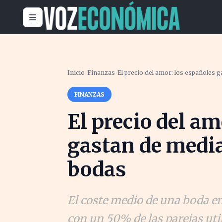
Inicio
›
Finanzas
›
El precio del amor: los españoles 
FINANZAS
El precio del am
gastan de media
bodas
El coste medio de una boda en
con un 50% de las parejas util