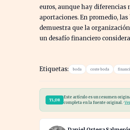
euros, aunque hay diferencias 
aportaciones. En promedio, la
demuestra que la organización 
un desafío financiero considera
Etiquetas:
boda
coste boda
financ
Este artículo es un resumen origin
TL;DR
completa en la fuente original. ·
Ve
Daniel Ortega Salmeró