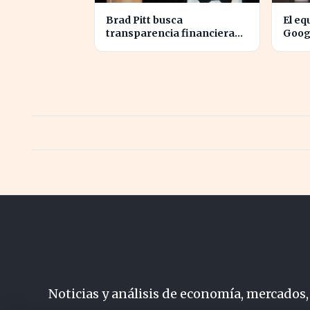
Brad Pitt busca
El eq
transparencia financiera
Googl
en la guerra legal con
para 
Angelina Jolie
Fina
Noticias y análisis de economía, mercados,