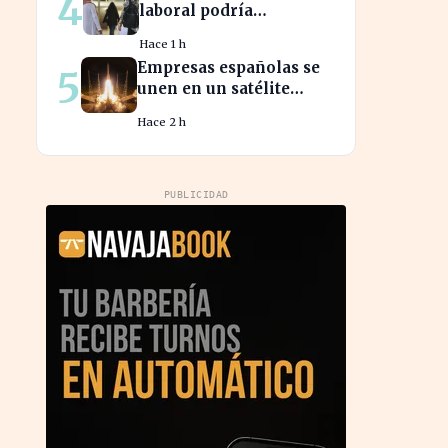
4
laboral podría
beneficiar a miles de
Hace 1 h
trabajadores en España
Empresas españolas se
5
este año.
unen en un satélite
innovador para
Hace 2 h
monitorear tormentas
europeas
PUBLICIDAD