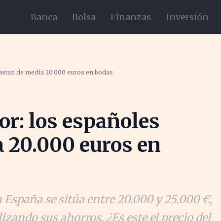
Banca
Bolsa
Finanzas
Inversión
gastan de media 20.000 euros en bodas
or: los españoles
 20.000 euros en
 España se sitúa entre 20.000 y 25.000 €,
izando sus ahorros. ¿Es este el precio del