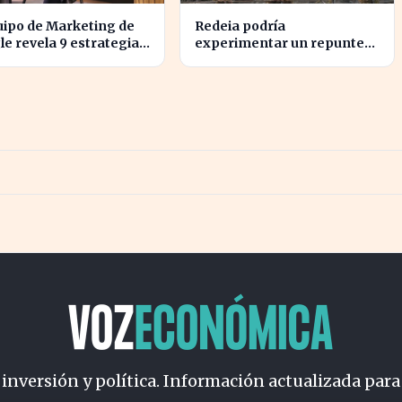
uipo de Marketing de
Redeia podría
e revela 9 estrategias
experimentar un repunte
alinear objetivos con
en bolsa si se activan estos
nzas
cuatro factores clave
 inversión y política. Información actualizada para