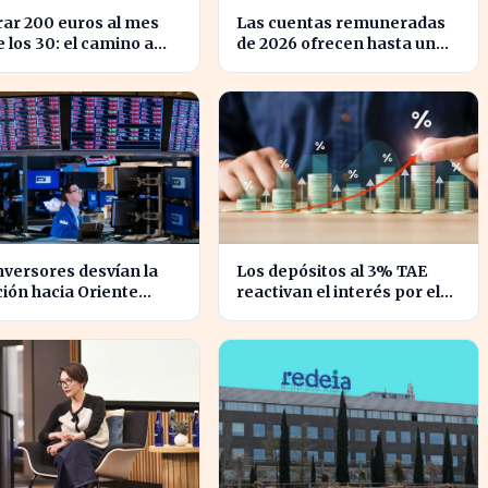
ar 200 euros al mes
Las cuentas remuneradas
 los 30: el camino a
de 2026 ofrecen hasta un
 millón en tu
5% TIN: ¿estás
ación
aprovechando tu dinero?
nversores desvían la
Los depósitos al 3% TAE
ión hacia Oriente
reactivan el interés por el
 mientras Wall Street
ahorro en España
esploma