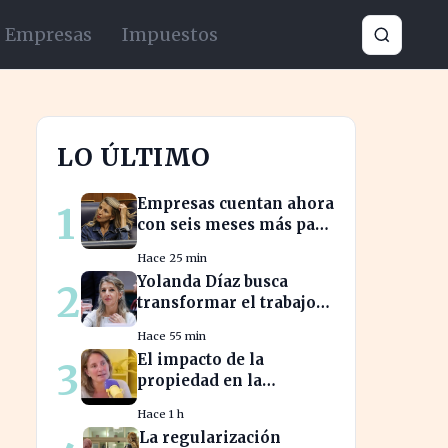
Empresas
Impuestos
LO ÚLTIMO
Empresas cuentan ahora
1
con seis meses más para
abordar la brecha
Hace 25 min
salarial sin
Yolanda Díaz busca
2
restricciones de
transformar el trabajo
confidencialidad
global con su propuesta
Hace 55 min
de derechos laborales
El impacto de la
3
propiedad en la
jubilación: expertos
Hace 1 h
advierten sobre su
La regularización
relevancia tras los 40