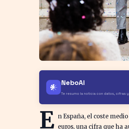
NeboAI
𒀭
Te resumo la noticia con datos, cifras 
E
n España, el coste medio
euros, una cifra que ha