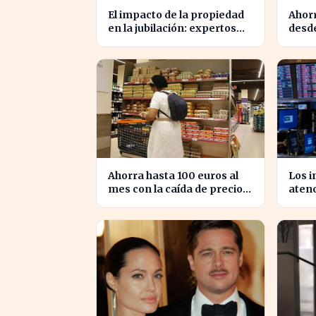
El impacto de la propiedad
Ahorr
en la jubilación: expertos
desde
advierten sobre su
medio
relevancia tras los 40
jubil
Ahorra hasta 100 euros al
Los i
mes con la caída de precios
atenc
en alimentos esenciales
Medio
se d