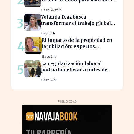
brecha salarial sin
Hace 49 min
restricciones de
Yolanda Díaz busca
3
confidencialidad
transformar el trabajo global
con su propuesta de derechos
Hace 1 h
laborales
El impacto de la propiedad en
4
la jubilación: expertos
advierten sobre su relevancia
Hace 1 h
tras los 40
La regularización laboral
5
podría beneficiar a miles de
trabajadores en España este
Hace 2 h
año.
PUBLICIDAD