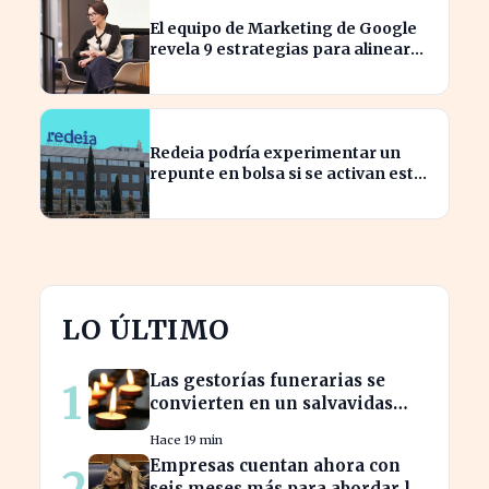
El equipo de Marketing de Google
revela 9 estrategias para alinear
objetivos con Finanzas
Redeia podría experimentar un
repunte en bolsa si se activan estos
cuatro factores clave
LO ÚLTIMO
Las gestorías funerarias se
1
convierten en un salvavidas
ante el complicado proceso
Hace 19 min
administrativo tras un
Empresas cuentan ahora con
2
fallecimiento.
seis meses más para abordar la