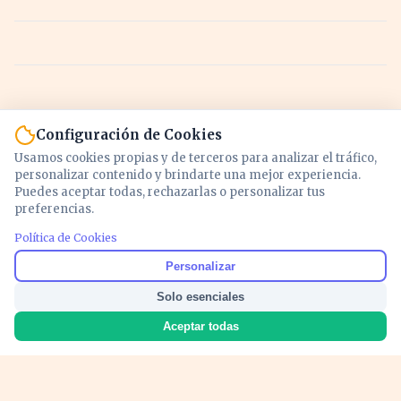
Configuración de Cookies
Usamos cookies propias y de terceros para analizar el tráfico,
personalizar contenido y brindarte una mejor experiencia.
Puedes aceptar todas, rechazarlas o personalizar tus
preferencias.
Política de Cookies
Noticias y análisis de economía, mercados,
Personalizar
inversión y política. Información actualizada
Solo esenciales
para entender lo que mueve tu dinero y tu
país.
Aceptar todas
Nosotros
Cookies