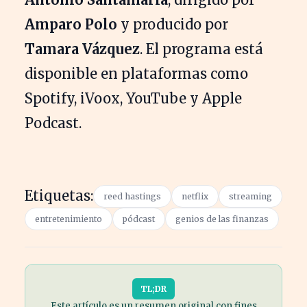
Amparo Polo
y producido por
Tamara Vázquez
. El programa está
disponible en plataformas como
Spotify, iVoox, YouTube y Apple
Podcast.
Etiquetas:
reed hastings
netflix
streaming
entretenimiento
pódcast
genios de las finanzas
TL;DR
Este artículo es un resumen original con fines